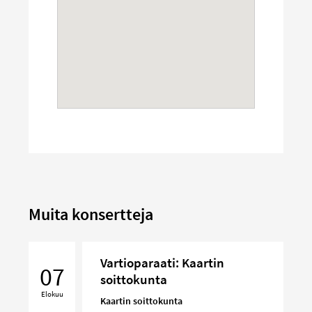
Muita konsertteja
Vartioparaati:
Vartioparaati: Kaartin
Kaartin
07
soittokunta
soittokunta
Elokuu
Kaartin soittokunta