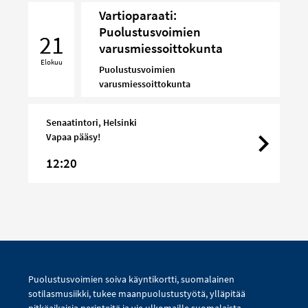
Vartioparaati:
Vartioparaati:
Puolustusvoimien
Puolustusvoimien
21
varusmiessoittokunta
varusmiessoittokunta
Elokuu
Puolustusvoimien
varusmiessoittokunta
Senaatintori, Helsinki
Vapaa pääsy!
12:20
Puolustusvoimien soiva käyntikortti, suomalainen
sotilasmusiikki, tukee maanpuolustustyötä, ylläpitää