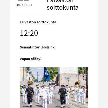
Toukokuu
soittokunta
Laivaston soittokunta
Kohde
12:20
sosiaalisess
mediassa
Senaatintori, Helsinki
Vapaa pääsy!