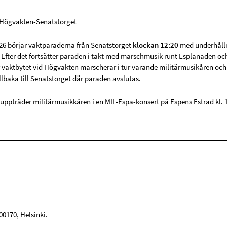
-Högvakten-Senatstorget
6 börjar vaktparaderna från Senatstorget
klockan 12:20
med underhåll
 Efter det fortsätter paraden i takt med marschmusik runt Esplanaden och
r vaktbytet vid Högvakten marscherar i tur varande militärmusikåren oc
lbaka till Senatstorget där paraden avslutas.
 uppträder militärmusikkåren i en MIL-Espa-konsert på Espens Estrad kl. 1
00170
,
Helsinki
.