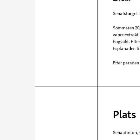
Senatstorget
Sommaren 202
vapenextrakt.
högvakt. Efte
Esplanaden til
Efter paraden
Plats
Senaatintori
,