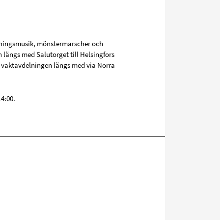
ningsmusik, mönstermarscher och
 längs med Salutorget till Helsingfors
h vaktavdelningen längs med via Norra
4:00.