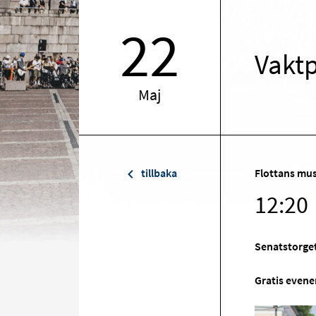
22
Vaktp
Maj
tillbaka
Flottans mus
12:20
Senatstorget
Gratis even