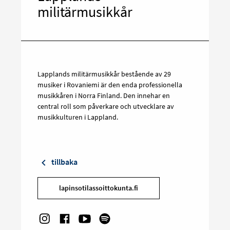
militärmusikkår
Lapplands militärmusikkår bestående av 29
musiker i Rovaniemi är den enda professionella
musikkåren i Norra Finland. Den innehar en
central roll som påverkare och utvecklare av
musikkulturen i Lappland.
tillbaka
lapinsotilassoittokunta.fi
Social links: Instagram
Rikta in på Facebookissa
Social links: Youtube
Rikta in på Spotify
Rikta
in