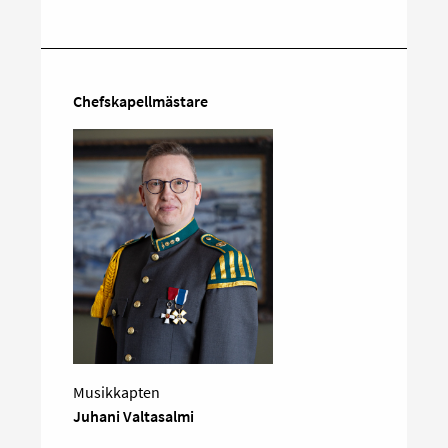
på
sociala
media
Chefskapellmästare
Musikkapten
Juhani Valtasalmi