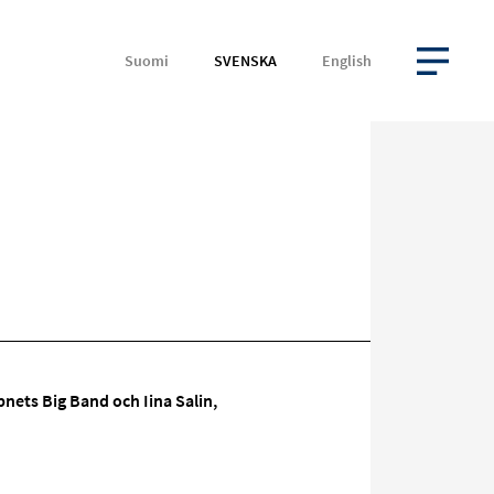
Suomi
SVENSKA
English
ÖPPNA MENYN
ets Big Band och Iina Salin,
Rikta
in