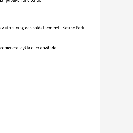
r publiken år efter år.
av utrustning och soldathemmet i Kasino Park
promenera, cykla eller använda