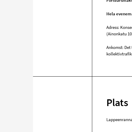
Försvarsmakt
Hela evenema
Adress: Konse
(Ainonkatu 10
Ankomst: Det 
kollektivtrafik
Plats
Lappeenranna