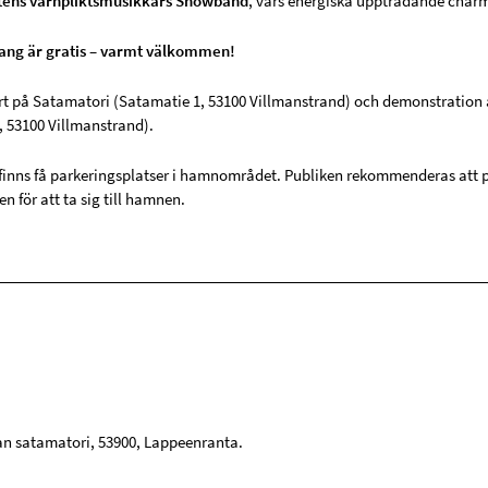
ens värnpliktsmusikkårs Showband
, vars energiska uppträdande charma
ng är gratis – varmt välkommen!
rt på Satamatori (Satamatie 1, 53100 Villmanstrand) och demonstration 
, 53100 Villmanstrand).
finns få parkeringsplatser i hamnområdet. Publiken rekommenderas att 
en för att ta sig till hamnen.
n satamatori
,
53900
,
Lappeenranta
.