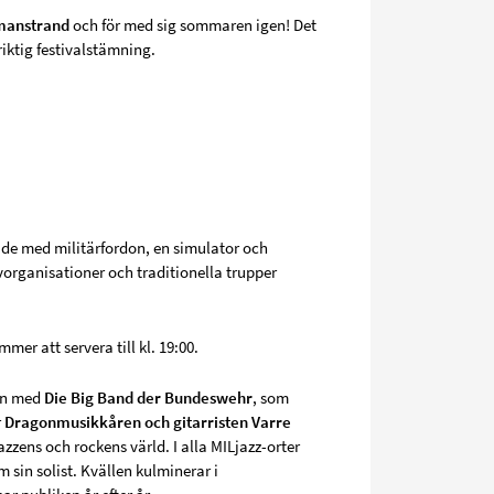
llmanstrand
och för med sig sommaren igen! Det
ktig festivalstämning.
de med militärfordon, en simulator och
organisationer och traditionella trupper
r att servera till kl. 19:00.
ten med
Die Big Band der Bundeswehr
, som
r
Dragonmusikkåren och gitarristen Varre
zzens och rockens värld. I alla MILjazz-orter
 sin solist. Kvällen kulminerar i