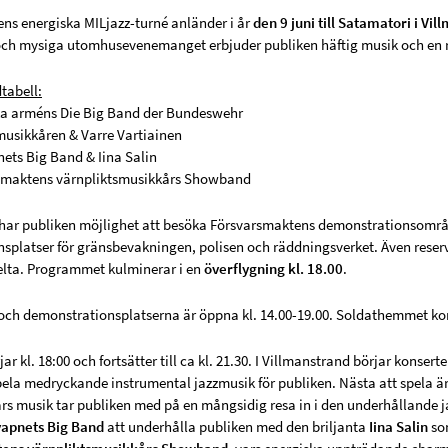
ns energiska MILjazz-turné anländer i år
den 9 juni till Satamatori i Vi
och mysiga utomhusevenemanget erbjuder publiken häftig musik och en ri
tabell:
ka arméns Die Big Band der Bundeswehr
usikkåren & Varre Vartiainen
nets Big Band & Iina Salin
rsmaktens värnpliktsmusikkårs Showband
har publiken möjlighet att besöka Försvarsmaktens demonstrationsområ
splatser för gränsbevakningen, polisen och räddningsverket. Även reserv
lta. Programmet kulminerar i en
överflygning kl. 18.00
.
 och demonstrationsplatserna är öppna kl. 14.00-19.00. Soldathemmet komme
ar kl. 18:00 och fortsätter till ca kl. 21.30. I Villmanstrand börjar konser
ela medryckande instrumental jazzmusik för publiken. Nästa att spela ä
ars musik tar publiken med på en mångsidig resa in i den underhållande ja
vapnets Big Band
att underhålla publiken med den briljanta
Iina Salin
som