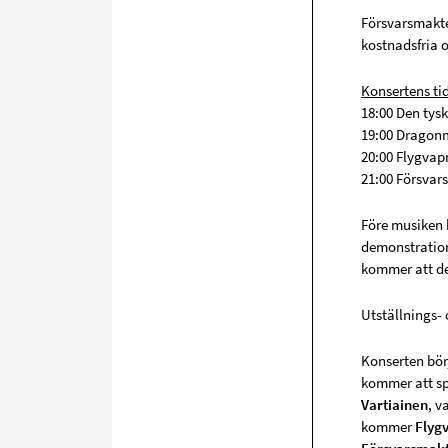
Försvarsmakte
kostnadsfria 
Konsertens tid
18:00 Den tys
19:00 Dragonm
20:00 Flygvap
21:00 Försva
Före musiken 
demonstration
kommer att de
Utställnings-
Konserten börj
kommer att sp
Vartiainen
, v
kommer
Flyg