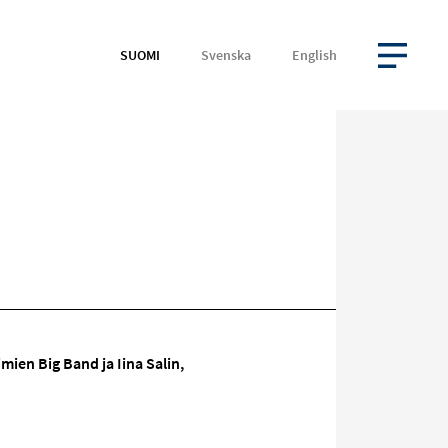
SUOMI
Svenska
English
AVAA VALIKKO
ien Big Band ja Iina Salin,
Kohde
sosiaalisessa