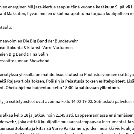
ien energinen MILjazz-kiertue saapuu tänä vuonna
kesäkuun 9. päivä 
aan! Maksuton, hyvän mielen ulkoilmatapahtuma tarjoaa kuulijoilleen m
ataulu:
 maavoimien Die Big Band der Bundeswehr
soittokunta & kitaristi Varre Vartiainen
mien Big Band & Iina Salin
iessoittokunnan Showband
esityksiä yleisöllä on mahdollisuus tutustua Puolustusvoimien esittelyal
ekä Rajavartiolaitoksen, Poliisin ja Pelastuslaitoksen esittelypisteet. Li
kot. Oheisohjelma huipentuu
kello 18:00 tapahtuvaan ylilentoon
.
y ja esittelypisteet ovat avoinna kello 14:00-19:00. Sotilaskoti palvelee 
s alkaa kello 18 ja jatkuu noin 21:45 asti. Lappeenrannassa ensimmäis
ndeswehr
, joka esittää kuulijoille mukaansatempaavaa Instrumental Jaz
unasoittokunta ja kitaristi Varre Vartiainen
, joiden musiikki vie kuulij