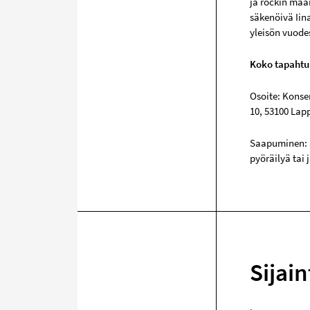
ja rockin maa
säkenöivä Iin
yleisön vuode
Koko tapahtu
Osoite: Konse
10, 53100 Lap
Saapuminen: S
pyöräilyä tai 
Sijain