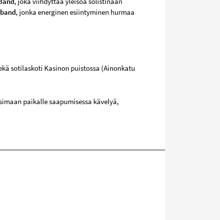
 Band
, joka viihdyttää yleisöä solistinaan
wband
, jonka energinen esiintyminen hurmaa
sekä sotilaskoti Kasinon puistossa (Ainonkatu
osimaan paikalle saapumisessa kävelyä,