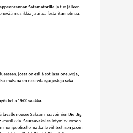
Lappeenrannan Satamatorille
ja tuo jälleen
enevää musiikkia ja aitoa festaritunnelmaa.
ueeseen, jossa on esillä sotilasajoneuvoja,
säksi mukana on reserviläisjärjestöjä sekä
myös kello 19:00 saakka.
enä lavalle nousee Saksan maavoimien
Die Big
z -musiikkia. Seuraavaksi esiintymisvuoroon
an monipuoliselle matkalle viihteellisen jazzin