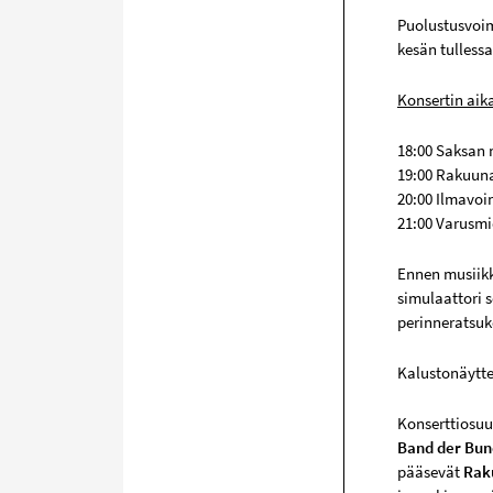
Puolustusvoim
kesän tulless
Konsertin aik
18:00 Saksan
19:00 Rakuuna
20:00 Ilmavoi
21:00 Varusm
Ennen musiikki
simulaattori s
perinneratsu
Kalustonäyttel
Konserttiosuu
Band der Bu
pääsevät
Raku