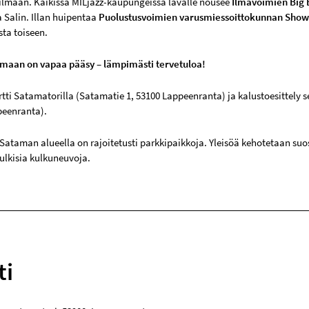
ilmaan. Kaikissa MILjazz-kaupungeissa lavalle nousee
Ilmavoimien Big
a Salin. Illan huipentaa
Puolustusvoimien varusmiessoittokunnan Sho
sta toiseen.
maan on vapaa pääsy – lämpimästi tervetuloa!
rtti Satamatorilla (Satamatie 1, 53100 Lappeenranta) ja kalustoesittely 
peenranta).
ataman alueella on rajoitetusti parkkipaikkoja. Yleisöä kehotetaan su
julkisia kulkuneuvoja.
ti