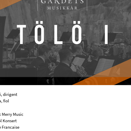
, dirigent
 fiol
:
Merry Music
ol Konsert
e Francaise