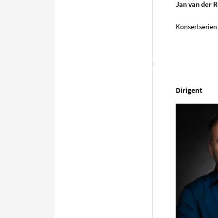
Jan van der R
Konsertserien 
Dirigent