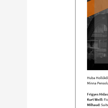
Huba Hollókői
Minna Pensola,
Frigyes Hidas
Kurt Weill:
Fi
Milhaud:
Suit