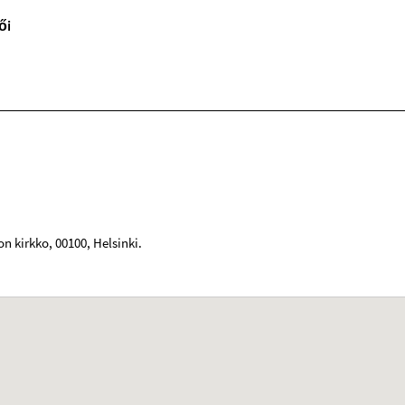
ői
on kirkko
,
00100
,
Helsinki
.