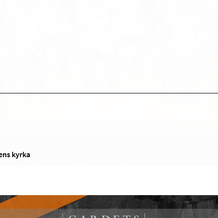
I
ens kyrka
!