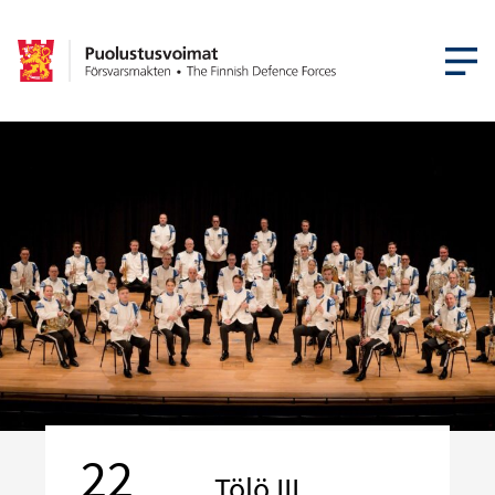
ÖPPNA ME
22
Tölö III