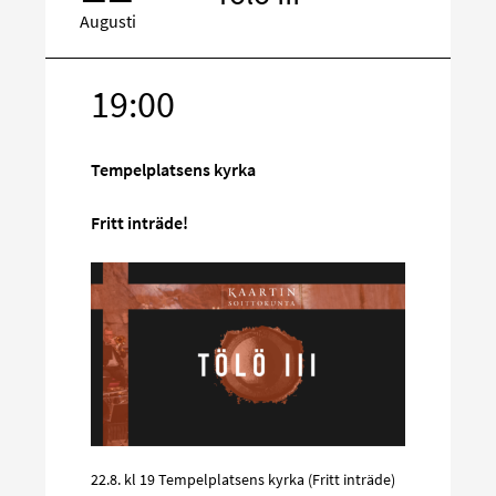
Augusti
19:00
Rikta
in
på
Tempelplatsens kyrka
sociala
media
Fritt inträde!
22.8. kl 19 Tempelplatsens kyrka (Fritt inträde)