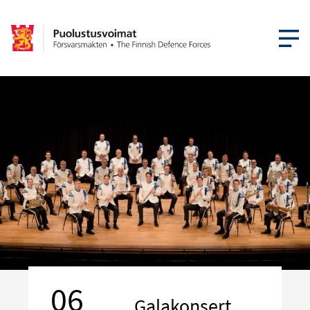
ÖPPNA ME
06
Galakonsert