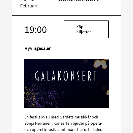
Februari
Rikta
19:00
Köp
in
biljetter
på
sociala
Hyvingesalen
media
En festlig kväll med Gardets musikkår och
Sonja Herranen. Konserten bjuder på opera-
och operettmusik samt marscher och lieder.