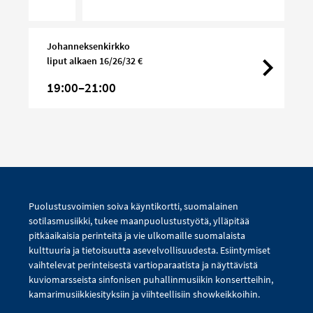
Johanneksenkirkko
liput alkaen 16/26/32 €
19:00–21:00
Puolustusvoimien soiva käyntikortti, suomalainen
sotilasmusiikki, tukee maanpuolustustyötä, ylläpitää
pitkäaikaisia perinteitä ja vie ulkomaille suomalaista
kulttuuria ja tietoisuutta asevelvollisuudesta. Esiintymiset
vaihtelevat perinteisestä vartioparaatista ja näyttävistä
kuviomarsseista sinfonisen puhallinmusiikin konsertteihin,
kamarimusiikkiesityksiin ja viihteellisiin showkeikkoihin.