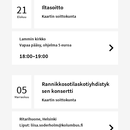
21
Iltasoitto
Kaartin soittokunta
Elokuu
Lammin kirkko
Vapaa pääsy, ohjelma 5 euroa
18:00–19:00
Rannikkosotilaskotiyhdistyksen
Rannikkosotilaskotiyhdistyk
konsertti
05
sen konsertti
Marraskuu
Kaartin soittokunta
Ritarihuone, Helsinki
Liput: liisa.soderholm@kolumbus.fi