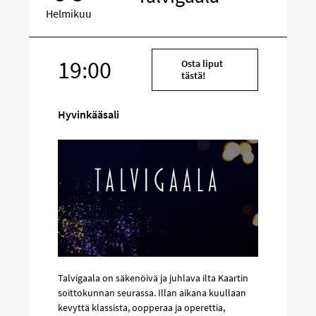
Helmikuu
Kohde
19:00
Osta liput
sosiaalisessa
tästä!
mediassa
Hyvinkääsali
Talvigaala on säkenöivä ja juhlava ilta Kaartin
soittokunnan seurassa. Illan aikana kuullaan
kevyttä klassista, oopperaa ja operettia,