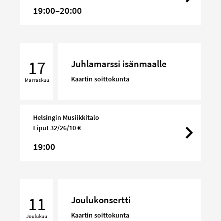
19:00–20:00
Juhlamarssi
isänmaalle
17
Juhlamarssi isänmaalle
Kaartin soittokunta
Marraskuu
Helsingin Musiikkitalo
Liput 32/26/10 €
19:00
Joulukonsertti
11
Joulukonsertti
Kaartin soittokunta
Joulukuu