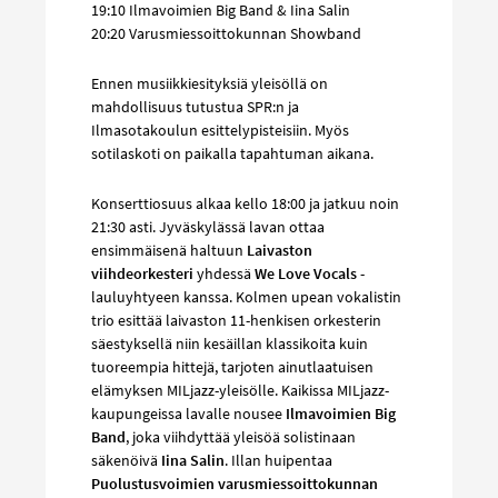
19:10 Ilmavoimien Big Band & Iina Salin
20:20 Varusmiessoittokunnan Showband
Ennen musiikkiesityksiä yleisöllä on
mahdollisuus tutustua SPR:n ja
Ilmasotakoulun esittelypisteisiin. Myös
sotilaskoti on paikalla tapahtuman aikana.
Konserttiosuus alkaa kello 18:00 ja jatkuu noin
21:30 asti. Jyväskylässä lavan ottaa
ensimmäisenä haltuun
Laivaston
viihdeorkesteri
yhdessä
We Love Vocals
-
lauluyhtyeen kanssa. Kolmen upean vokalistin
trio esittää laivaston 11-henkisen orkesterin
säestyksellä niin kesäillan klassikoita kuin
tuoreempia hittejä, tarjoten ainutlaatuisen
elämyksen MILjazz-yleisölle. Kaikissa MILjazz-
kaupungeissa lavalle nousee
Ilmavoimien Big
Band
, joka viihdyttää yleisöä solistinaan
säkenöivä
Iina Salin
. Illan huipentaa
Puolustusvoimien varusmiessoittokunnan