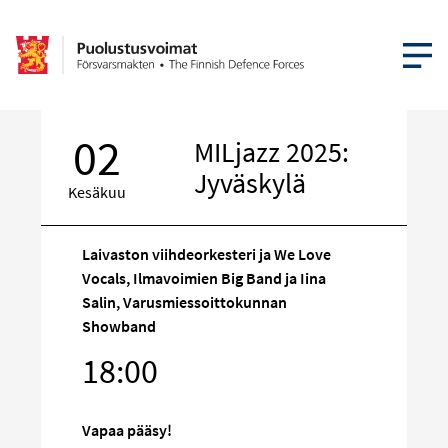
AVAA VA
02
MILjazz 2025:
Jyväskylä
Kesäkuu
Laivaston viihdeorkesteri ja We Love
Vocals, Ilmavoimien Big Band ja Iina
Salin, Varusmiessoittokunnan
Kohde
Showband
sosiaalisess
18:00
mediassa
Vapaa pääsy!