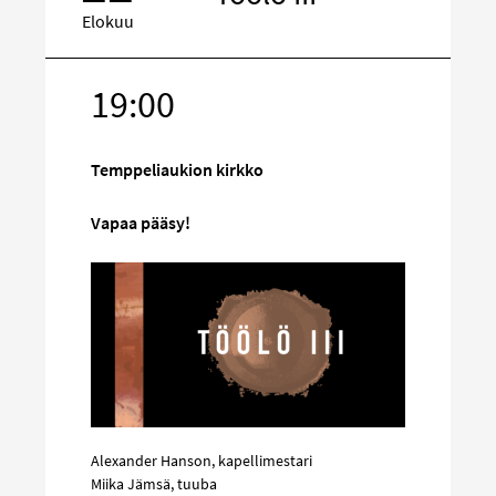
Elokuu
19:00
Kohde
sosiaalisess
mediassa
Temppeliaukion kirkko
Vapaa pääsy!
Alexander Hanson, kapellimestari
Miika Jämsä, tuuba