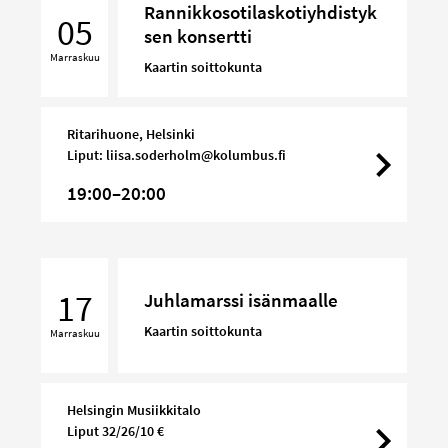
Rannikkosotilaskotiyhdistyk
konsertti
05
sen konsertti
Marraskuu
Kaartin soittokunta
Ritarihuone, Helsinki
Liput: liisa.soderholm@kolumbus.fi
19:00–20:00
Juhlamarssi
isänmaalle
17
Juhlamarssi isänmaalle
Kaartin soittokunta
Marraskuu
Helsingin Musiikkitalo
Liput 32/26/10 €