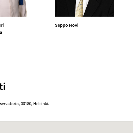
ri
Seppo Hovi
a
ti
servatorio
,
00180
,
Helsinki
.