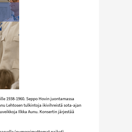
sille 1938-1960. Seppo Hovin juontamassa
nu Lehtosen tulkintoja ikivihreistä sota-ajan
uveikkoja Ilkka Aunu. Konsertin järjestää
e parvelle (numeroimattomat paikat).