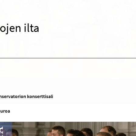
ojen ilta
nservatorion konserttisali
euroa