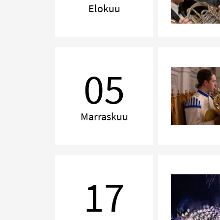
Elokuu
Rannikkosotilaskotiyhdistyksen
konsertti
05
Marraskuu
Juhlamarssi
isänmaalle
17