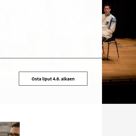
Kohde
Osta liput 4.6. alkaen
sosiaalisessa
mediassa