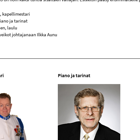
, kapellimestari
iano ja tarinat
en, laulu
uveikot johtajanaan Ilkka Aunu
ri
Piano ja tarinat