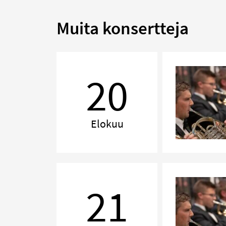
Muita konsertteja
Iltasoitto
20
Elokuu
Iltasoitto
21