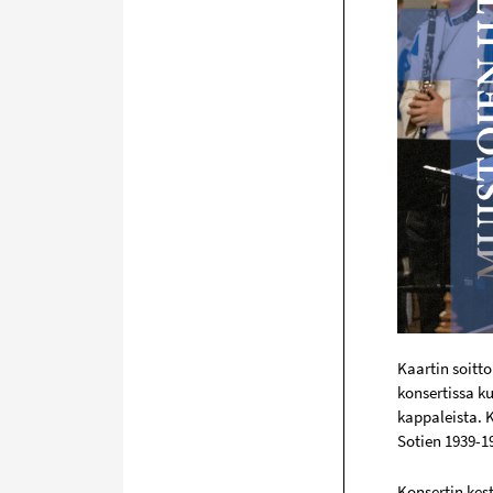
Kaartin soitt
konsertissa ku
kappaleista. K
Sotien 1939-1
Konsertin kes