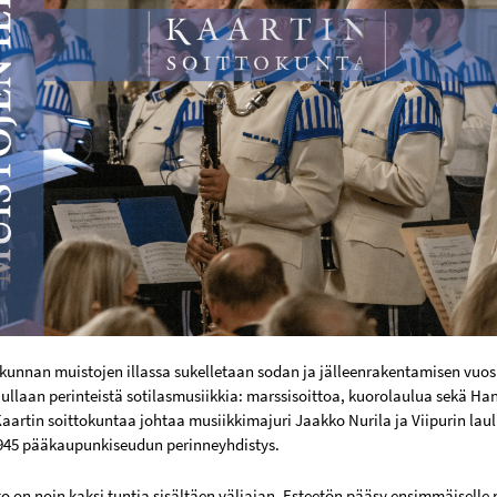
okunnan muistojen illassa sukelletaan sodan ja jälleenrakentamisen vuo
ullaan perinteistä sotilasmusiikkia: marssisoittoa, kuorolaulua sekä Han
aartin soittokuntaa johtaa musiikkimajuri Jaakko Nurila ja Viipurin laul
945 pääkaupunkiseudun perinneyhdistys.
to on noin kaksi tuntia sisältäen väliajan. Esteetön pääsy ensimmäisell