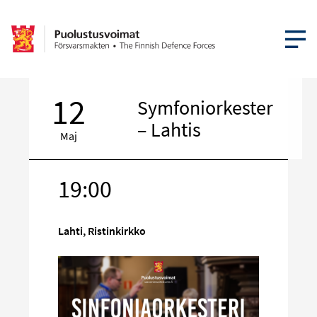
ÖPPNA ME
12
Symfoniorkester
– Lahtis
Maj
19:00
Rikta
in
på
Lahti, Ristinkirkko
sociala
media