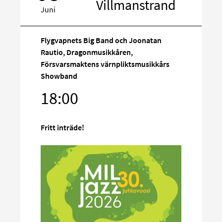
Villmanstrand
Juni
Flygvapnets Big Band och Joonatan
Rautio, Dragonmusikkåren,
Försvarsmaktens värnpliktsmusikkårs
Rikta
Showband
in
18:00
på
sociala
media
Fritt inträde!