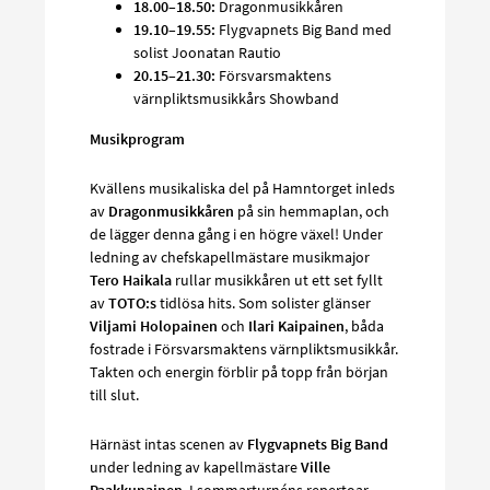
18.00–18.50:
Dragonmusikkåren
19.10–19.55:
Flygvapnets Big Band med
solist Joonatan Rautio
20.15–21.30:
Försvarsmaktens
värnpliktsmusikkårs Showband
Musikprogram
Kvällens musikaliska del på Hamntorget inleds
av
Dragonmusikkåren
på sin hemmaplan, och
de lägger denna gång i en högre växel! Under
ledning av chefskapellmästare musikmajor
Tero Haikala
rullar musikkåren ut ett set fyllt
av
TOTO:s
tidlösa hits. Som solister glänser
Viljami Holopainen
och
Ilari Kaipainen
, båda
fostrade i Försvarsmaktens värnpliktsmusikkår.
Takten och energin förblir på topp från början
till slut.
Härnäst intas scenen av
Flygvapnets Big Band
under ledning av kapellmästare
Ville
Paakkunainen
. I sommarturnéns repertoar