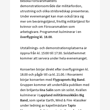
besöka Försvarsmaktens
demonstrationsområde där militärfordon,
utrustning och olika stridsredskap presenteras.
Under evenemanget kan man också lära sig
mer om beväringstjänst, frivillig militärtjänst för
kvinnor och om Försvarsmakten som
arbetsgivare. Programmet kulminerar i en
överflygning kl. 18.00
.
Utställnings- och demonstrationsplatserna är
öppna från kl. 15:00 till 17:30. Soldathemmet
kommer att servera under hela evenemanget.
Konserten börjar direkt efter överflygningen kl.
18.00 och pågår till ca kl. 21.00. I Rovaniemi
börjar konserten med
Flygvapnets Big Band
.
Gruppen kommer att underhålla publiken med
den briljanta
Iina Salin
som sin solist. Kvällen
kulminerar i
Lappland militärmusikkårs Big
Band
, som spelar Earth, Wind & Fire -klassiker
under ledning av kapellmästare
Tapio