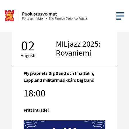
ÖPPNA ME
02
MILjazz 2025:
Rovaniemi
Augusti
Flygvapnets Big Band och Iina Salin,
Lappland militärmusikkårs Big Band
Rikta
18:00
in
på
sociala
Fritt inträde!
media