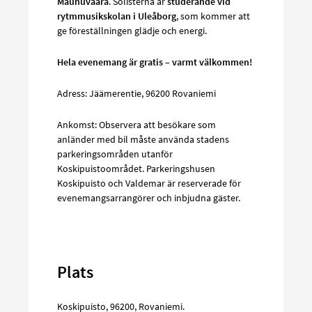
Maunuvaara
. Solisterna är
studerande vid
rytmmusikskolan i Uleåborg
, som kommer att
ge föreställningen glädje och energi.
Hela evenemang är gratis – varmt välkommen!
Adress: Jäämerentie, 96200 Rovaniemi
Ankomst: Observera att besökare som
anländer med bil måste använda stadens
parkeringsområden utanför
Koskipuistoområdet. Parkeringshusen
Koskipuisto och Valdemar är reserverade för
evenemangsarrangörer och inbjudna gäster.
Plats
Koskipuisto
,
96200
,
Rovaniemi
.