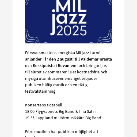
Försvarsmaktens energiska MILjazz-turné
anländer i år
den 2 augusti till Valdemarinranta
och Koskipuisto i Rovaniemi
och bringar ljus
till slutet av sommaren! Det kostnadsfria och
mysiga utomhusevenemanget erbjuder
publiken häftig musik och en riktig
festivalstämning.
Konsertens tidtabell:
18:00 Flygvapnets Big Band & Iina Salin
19:35 Lappland militärmusikkårs Big Band
Före musiken har publiken möjlighet att