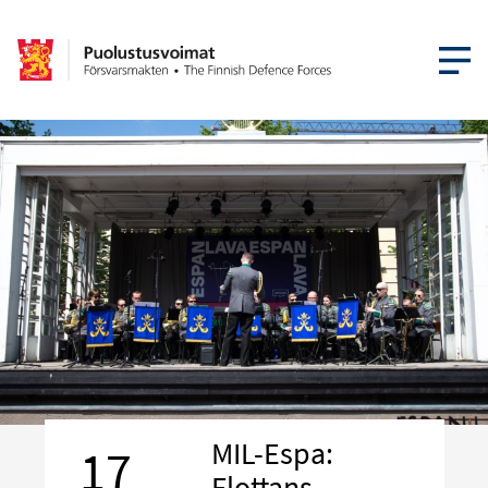
ÖPPNA ME
MIL-Espa:
17
Flottans