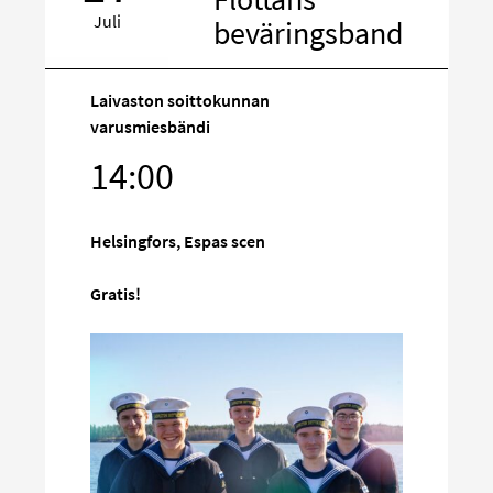
Juli
beväringsband
Laivaston soittokunnan
varusmiesbändi
Rikta
14:00
in
på
sociala
Helsingfors, Espas scen
media
Gratis!