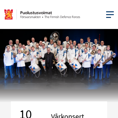
ÖPPNA ME
10
Vårkonsert