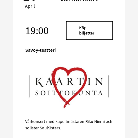
April
Rikta
19:00
Köp
in
biljetter
på
sociala
Savoy-teatteri
media
Vårkonsert med kapellmästaren Riku Niemi och
solister SoulSisters.