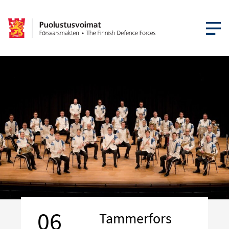
ÖPPNA ME
06
Tammerfors