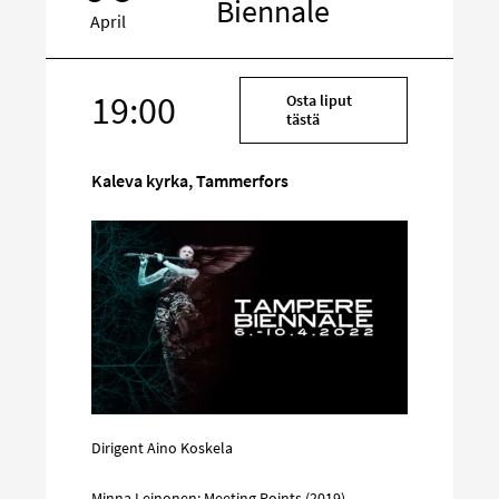
Biennale
April
Rikta
19:00
Osta liput
in
tästä
på
sociala
Kaleva kyrka, Tammerfors
media
Dirigent Aino Koskela
Minna Leinonen: Meeting Points (2019)