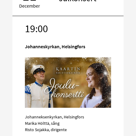
December
19:00
Rikta
in
på
Johanneskyrkan, Helsingfors
sociala
media
Johanneksenkyrkan, Helsingfors
Marika Hölttä, sång
Risto Sojakka, dirigente