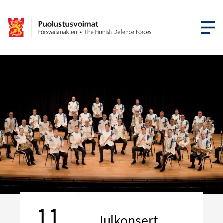
ÖPPNA ME
11
Julkonsert