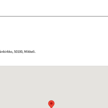
jänkirkko
,
50100
,
Mikkeli
.