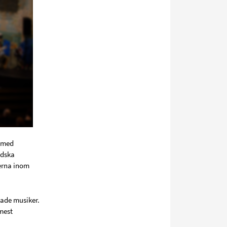
s med
ndska
erna inom
ade musiker.
mest