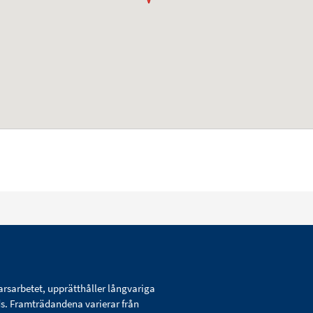
arsarbetet, upprätthåller långvariga
ds. Framträdandena varierar från