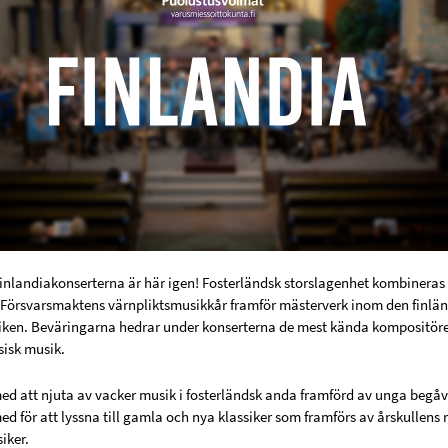
inlandiakonserterna är här igen! Fosterländsk storslagenhet kombinera
 Försvarsmaktens värnpliktsmusikkår framför mästerverk inom den finlä
iken. Beväringarna hedrar under konserterna de mest kända kompositör
sisk musik.
 att njuta av vacker musik i fosterländsk anda framförd av unga begåv
 för att lyssna till gamla och nya klassiker som framförs av årskullens 
iker.