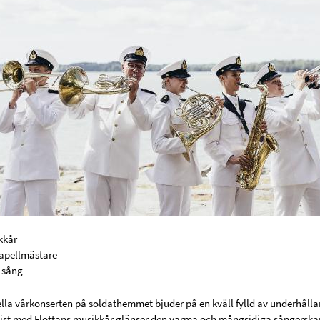
kkår
kapellmästare
, sång
ella vårkonserten på soldathemmet bjuder på en kväll fylld av underhål
list med Flottans musikkår glänser den varma och mångsidiga sångersk