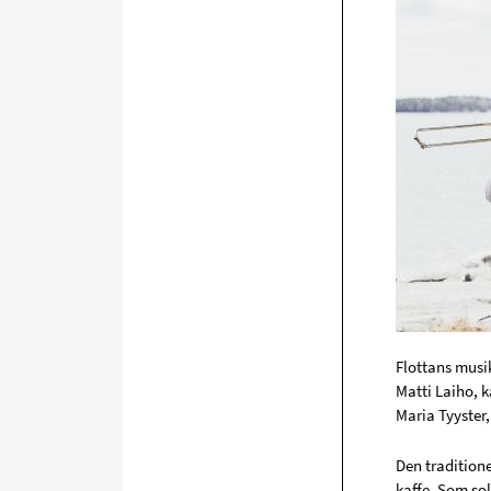
Flottans musi
Matti Laiho, 
Maria Tyyster
Den tradition
kaffe. Som so