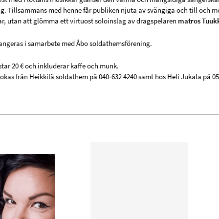
g. Tillsammans med henne får publiken njuta av svängiga och till och 
ar, utan att glömma ett virtuost soloinslag av dragspelaren
matros Tuuk
angeras i samarbete med Åbo soldathemsförening.
star 20 € och inkluderar kaffe och munk.
 bokas från Heikkilä soldathem på 040‑632 4240 samt hos Heli Jukala på 05