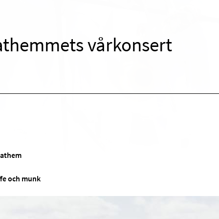
athemmets vårkonsert
ldathem
affe och munk