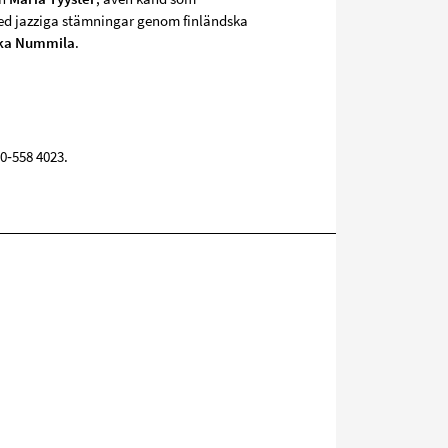
med jazziga stämningar genom finländska
ka Nummila
.
0‑558 4023.