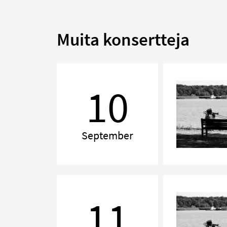
Muita konsertteja
Kammarmusikafton
10
September
Kammarmusikafton
11