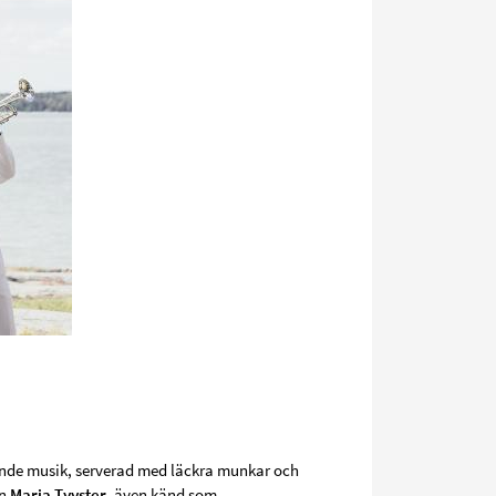
lande musik, serverad med läckra munkar och
an
Maria Tyyster
, även känd som