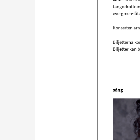
tangodrottnin
evergreen‑låt
Konserten arr
Biljetterna ko
Biljetter kan
sång