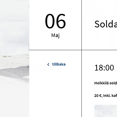
06
Sold
Maj
tillbaka
18:00
Heikkilä so
20 €, inkl. k