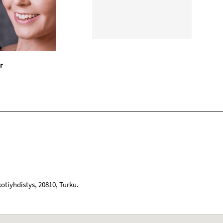
r
kotiyhdistys
,
20810
,
Turku
.