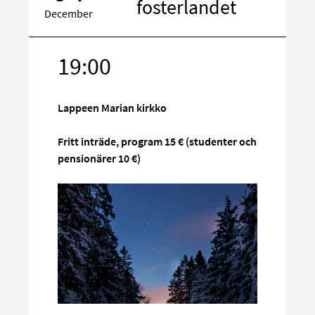
fosterlandet
December
19:00
Rikta
in
på
Lappeen Marian kirkko
sociala
media
Fritt inträde, program 15 € (studenter och
pensionärer 10 €)