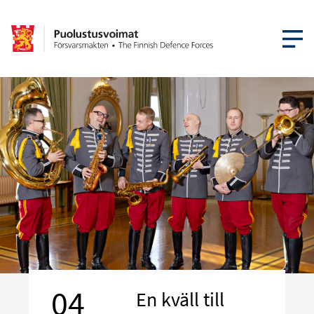
ÖPPNA ME
04
En kväll till