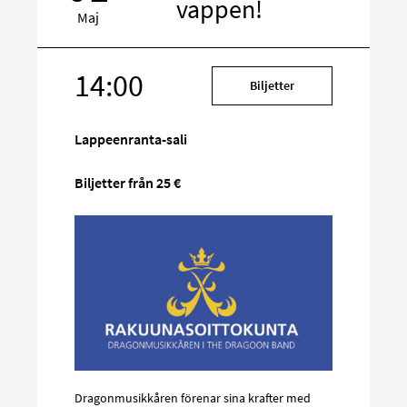
vappen!
Maj
14:00
Rikta
Biljetter
in
på
Lappeenranta-sali
sociala
media
Biljetter från 25 €
Dragonmusikkåren förenar sina krafter med