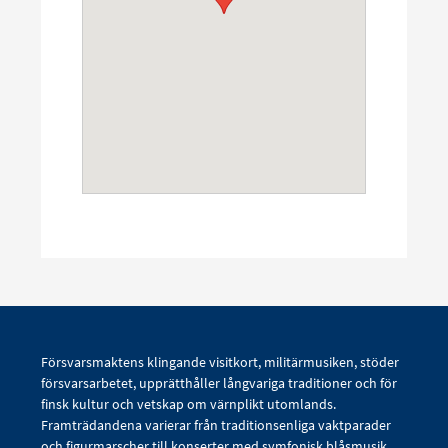
Försvarsmaktens klingande visitkort, militärmusiken, stöder
försvarsarbetet, upprätthåller långvariga traditioner och för
finsk kultur och vetskap om värnplikt utomlands.
Framträdandena varierar från traditionsenliga vaktparader
och figurmarscher till konserter med symfonisk blåsmusik,