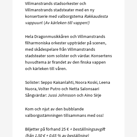
Villmanstrands stadsorkester och
Villmanstrands stadsteater med en ny
konsertserie med valborgstema
Rakkaudesta
vappuun
! (
Av
kärleken till vappen!)
Hela Dragonmusikkåren och Villmanstrands
filharmoniska orkester uppträder på scenen,
med skådespelare från Villmanstrands
stadsteater som solister och värdar. Konsertens
huvudtema är firandet av den finska vappen
och kärleken till våren.
Solister: Seppo Kaisanlahti, Noora Koski, Leena
Nuora, Volter Putro och Netta Salonsaari
Sångvärdar: Jussi Johnsson och Aino Sirje
Kom och njut av den bubblande
valborgsstämningen tillsammans med oss!
Biljetter på förhand 25 €
+ beställningsavgift
(från 1,50 € + 0,65 % av beställning)