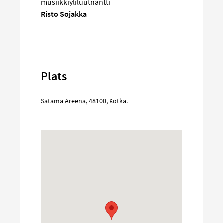
musiikkiyliluutnantti
Risto Sojakka
Plats
Satama Areena
,
48100
,
Kotka
.