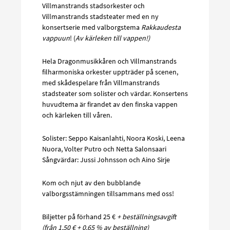
Villmanstrands stadsorkester och
Villmanstrands stadsteater med en ny
konsertserie med valborgstema
Rakkaudesta
vappuun
! (
Av
kärleken till vappen!)
Hela Dragonmusikkåren och Villmanstrands
filharmoniska orkester uppträder på scenen,
med skådespelare från Villmanstrands
stadsteater som solister och värdar. Konsertens
huvudtema är firandet av den finska vappen
och kärleken till våren.
Solister: Seppo Kaisanlahti, Noora Koski, Leena
Nuora, Volter Putro och Netta Salonsaari
Sångvärdar: Jussi Johnsson och Aino Sirje
Kom och njut av den bubblande
valborgsstämningen tillsammans med oss!
Biljetter på förhand 25 €
+ beställningsavgift
(från 1,50 € + 0,65 % av beställning)