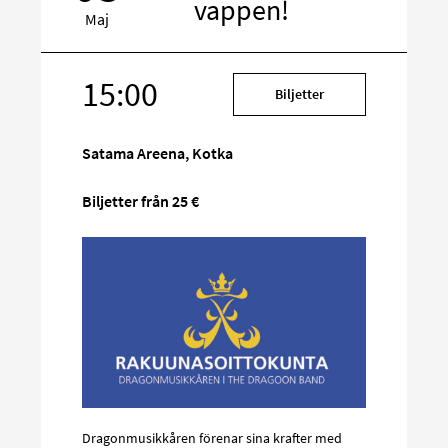
vappen!
Maj
15:00
Rikta
Biljetter
in
på
Satama Areena, Kotka
sociala
media
Biljetter från 25 €
Dragonmusikkåren förenar sina krafter med