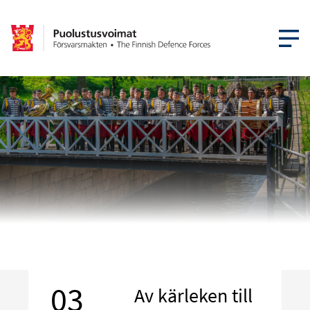
ÖPPNA ME
03
Av kärleken till