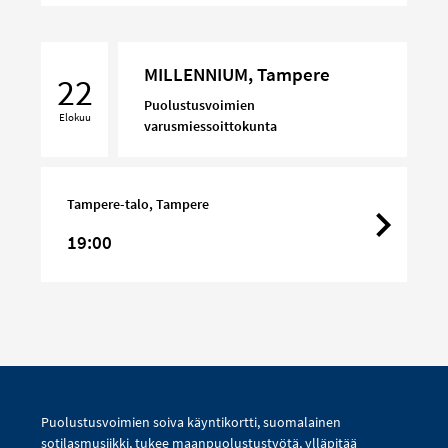
MILLENNIUM,
MILLENNIUM, Tampere
Tampere
22
Puolustusvoimien
Elokuu
varusmiessoittokunta
Tampere-talo, Tampere
19:00
Puolustusvoimien soiva käyntikortti, suomalainen
sotilasmusiikki, tukee maanpuolustustyötä, ylläpitää