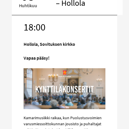
– Hollola
Huhtikuu
18:00
Kohde
sosiaalisess
mediassa
Hollola, Sovituksen kirkko
Vapaa pääsy!
Kamarimusiikki raikaa, kun Puolustusvoimien
varusmiessoittokunnan jousisto ja puhaltajat