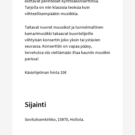
esittävät perinteiset kynttiläkonserttinsa.
Tarjolla on niin klassisia teoksia kuin
viihteellisempääkin musiikkia.
Taitavat nuoret muusikot ja tunnelmallinen
kamarimusiikki takaavat kuuntelijoille
viihtyisän konsertin joko yksin tai ystävien
seurassa. Konserttiin on vapaa pääsy,
tervetuloa siis viettämään iltaa kauniin musiikin
parissa!
Käsiohjelman hinta 10€
Sijainti
Sovituksenkirkko
,
15870
,
Hollola
.