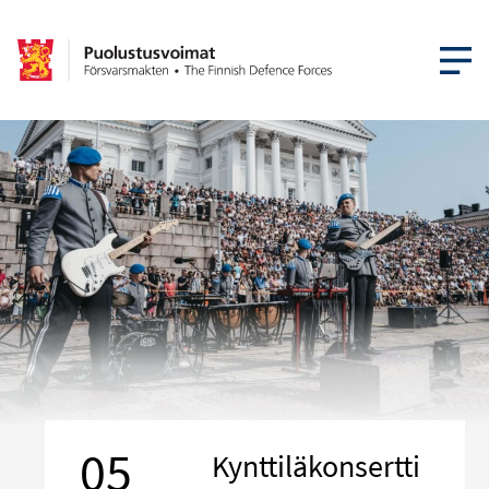
AVAA VA
05
Kynttiläkonsertti