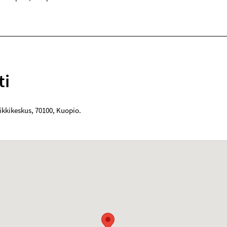
ti
ikkikeskus
,
70100
,
Kuopio
.