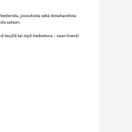
kesterista, jousistosta sekä showbandista
asta sataan.
 cd-levyllä tai mp3-tiedostona – vaan livenä!