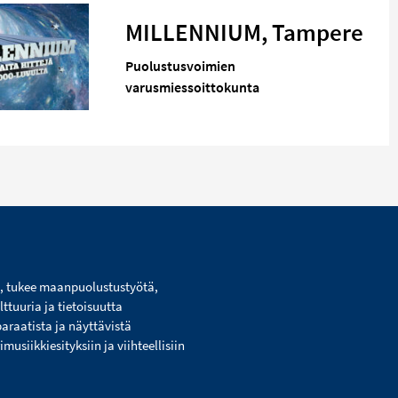
MILLENNIUM, Tampere
Puolustusvoimien
varusmiessoittokunta
i, tukee maanpuolustustyötä,
lttuuria ja tietoisuutta
paraatista ja näyttävistä
usiikkiesityksiin ja viihteellisiin