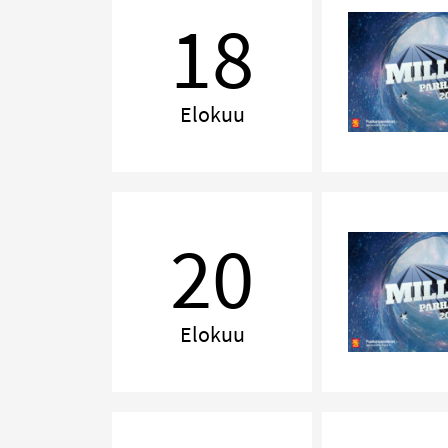
Lahti
18
Elokuu
MILLENNIUM,
Jyväskylä
20
Elokuu
MILLENNIUM,
Tampere