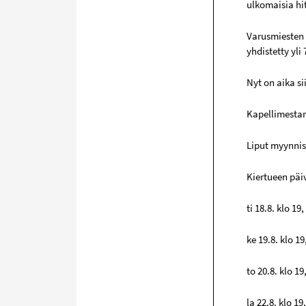
ulkomaisia hi
Varusmiesten 
yhdistetty yli
Nyt on aika si
Kapellimestar
Liput myynni
Kiertueen pä
ti 18.8. klo 19
ke 19.8. klo 1
to 20.8. klo 19
la 22.8. klo 1