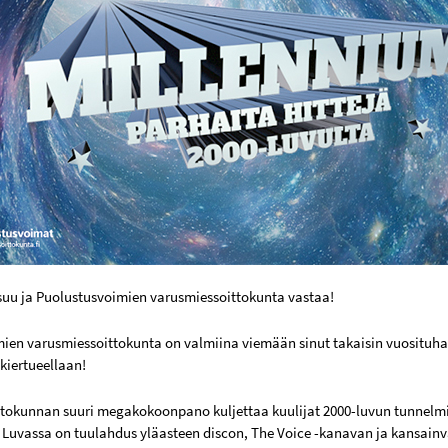
suu ja Puolustusvoimien varusmiessoittokunta vastaa!
ien varusmiessoittokunta on valmiina viemään sinut takaisin vuositu
iertueellaan!
tokunnan suuri megakokoonpano kuljettaa kuulijat 2000-luvun tunnelmii
ä. Luvassa on tuulahdus yläasteen discon, The Voice -kanavan ja kansainv