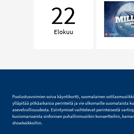
22
Elokuu
Puolustusvoimien soiva käyntikortti, suomalainen sotilasmusiikk
ylläpitää pitkäaikaisia perinteitä ja vie ulkomaille suomalaista ku
asevelvollisuudesta. Esiintymiset vaihtelevat perinteisestä vartio
kuviomarsseista sinfonisen puhallinmusiikin konsertteihin, kamarim
showkeikkoihin.