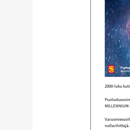
2000-luku kut
Puolustusvoim
MILLENNIUM-k
Varusmiessoit
nollarihittej