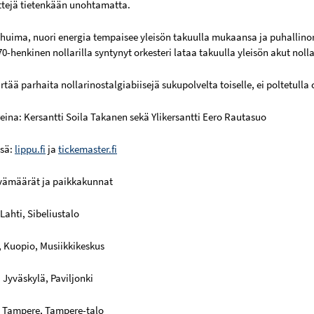
ttejä tietenkään unohtamatta.
huima, nuori energia tempaisee yleisön takuulla mukaansa ja puhallinor
 70-henkinen nollarilla syntynyt orkesteri lataa takuulla yleisön akut noll
irtää parhaita nollarinostalgiabiisejä sukupolvelta toiselle, ei poltetulla
eina: Kersantti Soila Takanen sekä Ylikersantti Eero Rautasuo
ssä:
lippu.fi
ja
tickemaster.fi
ivämäärät ja paikkakunnat
, Lahti, Sibeliustalo
9, Kuopio, Musiikkikeskus
, Jyväskylä, Paviljonki
9, Tampere, Tampere-talo