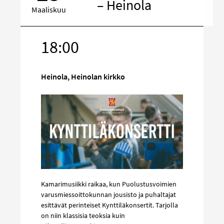
– Heinola
Maaliskuu
18:00
Kohde
sosiaalisess
mediassa
Heinola, Heinolan kirkko
Kamarimusiikki raikaa, kun Puolustusvoimien
varusmiessoittokunnan jousisto ja puhaltajat
esittävät perinteiset Kynttiläkonsertit. Tarjolla
on niin klassisia teoksia kuin