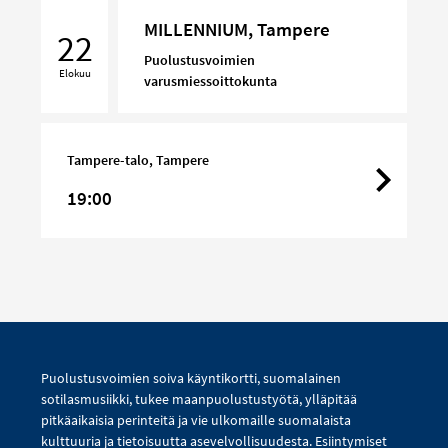
MILLENNIUM,
MILLENNIUM, Tampere
Tampere
22
Puolustusvoimien
Elokuu
varusmiessoittokunta
Tampere-talo, Tampere
19:00
Puolustusvoimien soiva käyntikortti, suomalainen
sotilasmusiikki, tukee maanpuolustustyötä, ylläpitää
pitkäaikaisia perinteitä ja vie ulkomaille suomalaista
kulttuuria ja tietoisuutta asevelvollisuudesta. Esiintymiset