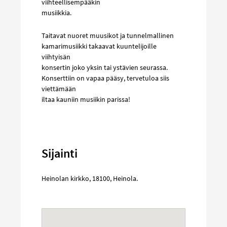
viihteellisempääkin
musiikkia.
Taitavat nuoret muusikot ja tunnelmallinen
kamarimusiikki takaavat kuuntelijoille
viihtyisän
konsertin joko yksin tai ystävien seurassa.
Konserttiin on vapaa pääsy, tervetuloa siis
viettämään
iltaa kauniin musiikin parissa!
Sijainti
Heinolan kirkko
,
18100
,
Heinola
.