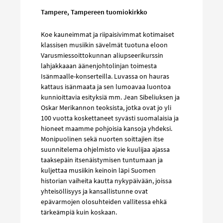
Tampere, Tampereen tuomiokirkko
Koe kauneimmat ja riipaisivimmat kotimaiset
klassisen musiikin sävelmät tuotuna eloon
Varusmiessoittokunnan aliupseerikurssin
lahjakkaaan äänenjohtolinjan toimesta
Isänmaalle-konserteilla. Luvassa on hauras
kattaus isänmaata ja sen lumoavaa luontoa
kunnioittavia esityksiä mm. Jean Sibeliuksen ja
Oskar Merikannon teoksista, jotka ovat jo yli
100 vuotta koskettaneet syvästi suomalaisia ja
hioneet maamme pohjoisia kansoja yhdeksi.
Monipuolinen sekä nuorten soittajien itse
suunnitelema ohjelmisto vie kuulijaa ajassa
taaksepäin itsenäistymisen tuntumaan ja
kuljettaa musiikin keinoin läpi Suomen
historian vaiheita kautta nykypäivään, joissa
yhteisöllisyys ja kansallistunne ovat
epävarmojen olosuhteiden vallitessa ehkä
tärkeämpiä kuin koskaan.