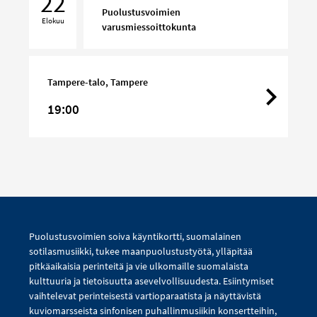
22
Puolustusvoimien
Elokuu
varusmiessoittokunta
Tampere-talo, Tampere
19:00
Puolustusvoimien soiva käyntikortti, suomalainen
sotilasmusiikki, tukee maanpuolustustyötä, ylläpitää
pitkäaikaisia perinteitä ja vie ulkomaille suomalaista
kulttuuria ja tietoisuutta asevelvollisuudesta. Esiintymiset
vaihtelevat perinteisestä vartioparaatista ja näyttävistä
kuviomarsseista sinfonisen puhallinmusiikin konsertteihin,