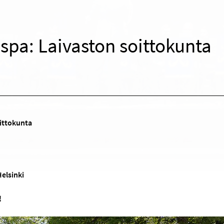
spa: Laivaston soittokunta
ittokunta
Helsinki
!