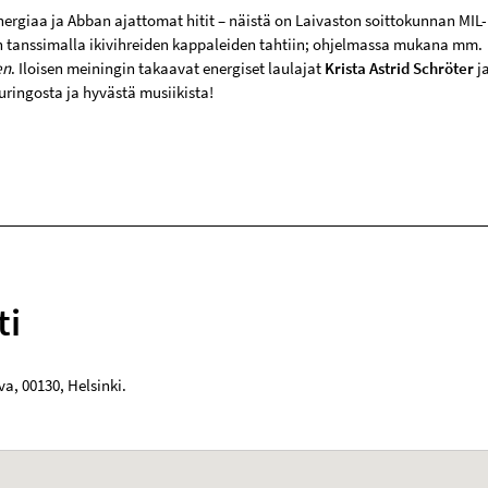
nergiaa ja Abban ajattomat hitit – näistä on Laivaston soittokunnan MIL-
 tanssimalla ikivihreiden kappaleiden tahtiin; ohjelmassa mukana mm.
en
. Iloisen meiningin takaavat energiset laulajat
Krista Astrid Schröter
j
ringosta ja hyvästä musiikista!
ti
va
,
00130
,
Helsinki
.