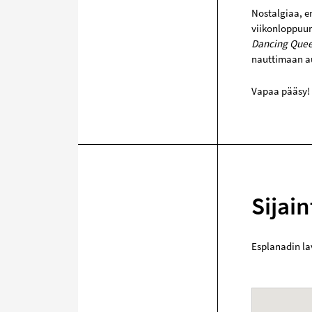
Nostalgiaa, e
viikonloppuun
Dancing Que
nauttimaan au
Vapaa pääsy!
Sijain
Esplanadin la