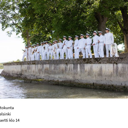
ttokunta
elsinki
rtti klo 14