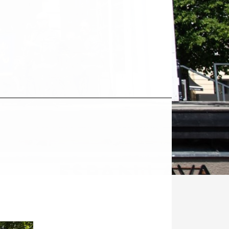
Kohde
sosiaalisessa
mediassa