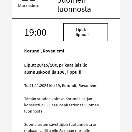
Marraskuu
luonnosta
Kohde
19:00
Liput:
sosiaalisessa
lippu.fi
mediassa
Korundi, Rovaniemi
Liput: 20/15/10€, prikaatilaisille
alennuskoodilla 10€ , lippu.fi
To 21.11.2024 klo 19, Korundi, Rovaniemi
Tämän vuoden kolmas Korundi -sarjan
konsertti 21.11. saa inspiraationsa Suomen
luonnosta.
Suomalaisten säveltäjien tuotannoista on
mukaan valittu niin Saimaan norpalle