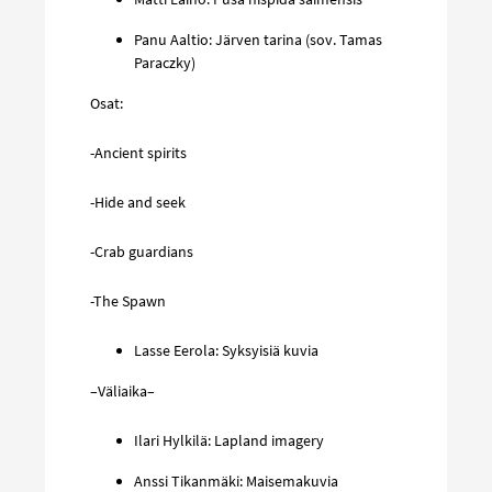
Panu Aaltio: Järven tarina (sov. Tamas
Paraczky)
Osat:
-Ancient spirits
-Hide and seek
-Crab guardians
-The Spawn
Lasse Eerola: Syksyisiä kuvia
–Väliaika–
Ilari Hylkilä: Lapland imagery
Anssi Tikanmäki: Maisemakuvia