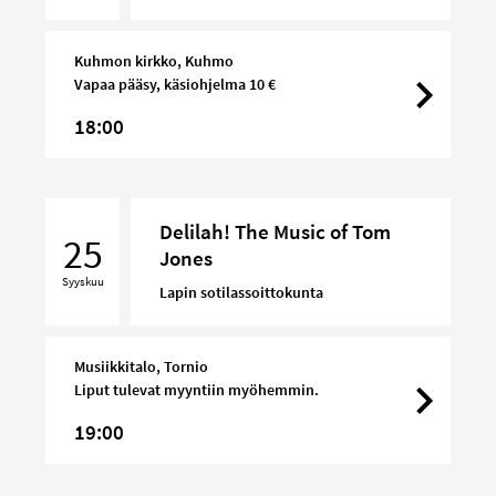
Kuhmon kirkko, Kuhmo
Vapaa pääsy, käsiohjelma 10 €
18:00
Delilah!
Delilah! The Music of Tom
The
25
Jones
Music
Syyskuu
of
Lapin sotilassoittokunta
Tom
Jones
Musiikkitalo, Tornio
Liput tulevat myyntiin myöhemmin.
19:00