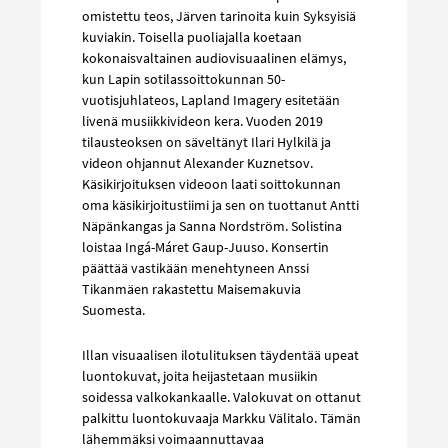
omistettu teos, Järven tarinoita kuin Syksyisiä
kuviakin. Toisella puoliajalla koetaan
kokonaisvaltainen audiovisuaalinen elämys,
kun Lapin sotilassoittokunnan 50-
vuotisjuhlateos, Lapland Imagery esitetään
livenä musiikkivideon kera. Vuoden 2019
tilausteoksen on säveltänyt Ilari Hylkilä ja
videon ohjannut Alexander Kuznetsov.
Käsikirjoituksen videoon laati soittokunnan
oma käsikirjoitustiimi ja sen on tuottanut Antti
Näpänkangas ja Sanna Nordström. Solistina
loistaa Ingá-Máret Gaup-Juuso. Konsertin
päättää vastikään menehtyneen Anssi
Tikanmäen rakastettu Maisemakuvia
Suomesta.
Illan visuaalisen ilotulituksen täydentää upeat
luontokuvat, joita heijastetaan musiikin
soidessa valkokankaalle. Valokuvat on ottanut
palkittu luontokuvaaja Markku Välitalo. Tämän
lähemmäksi voimaannuttavaa