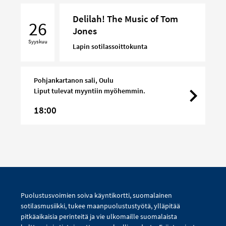
Delilah!
Delilah! The Music of Tom
The
26
Jones
Music
Syyskuu
of
Lapin sotilassoittokunta
Tom
Jones
Pohjankartanon sali, Oulu
Liput tulevat myyntiin myöhemmin.
18:00
Puolustusvoimien soiva käyntikortti, suomalainen
sotilasmusiikki, tukee maanpuolustustyötä, ylläpitää
pitkäaikaisia perinteitä ja vie ulkomaille suomalaista