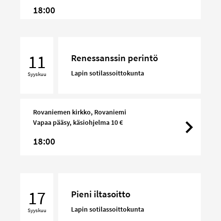
18:00
Renessanssin
perintö
11
Renessanssin perintö
Lapin sotilassoittokunta
Syyskuu
Rovaniemen kirkko, Rovaniemi
Vapaa pääsy, käsiohjelma 10 €
18:00
Pieni
iltasoitto
17
Pieni iltasoitto
Lapin sotilassoittokunta
Syyskuu