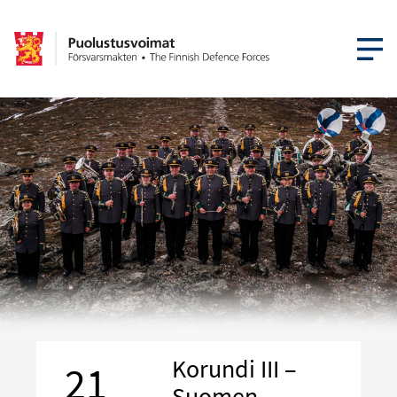
AVAA VA
Korundi III –
21
Suomen