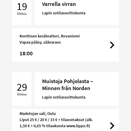
virran
19
Varrella virran
Lapin sotilassoittokunta
Elokuu
Konttisen kesäteatteri, Rovaniemi
Vapaa pääsy, säävaraus
18:00
Muistoja
Muistoja Pohjolasta –
Pohjolasta
29
Minnen från Norden
–
Elokuu
Minnen
Lapin sotilassoittokunta
från
Norden
Madetojan sali, Oulu
Liput 25 € / 20 € / 15 € + tilausmaksut (alk.
1,50 € + 0,65 % tilauksesta www.lippu.fi)