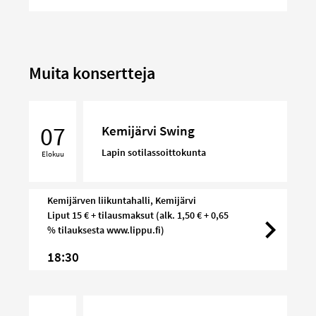
Muita konsertteja
Kemijärvi
Swing
07
Kemijärvi Swing
Lapin sotilassoittokunta
Elokuu
Kemijärven liikuntahalli, Kemijärvi
Liput 15 € + tilausmaksut (alk. 1,50 € + 0,65
% tilauksesta www.lippu.fi)
18:30
Varrella