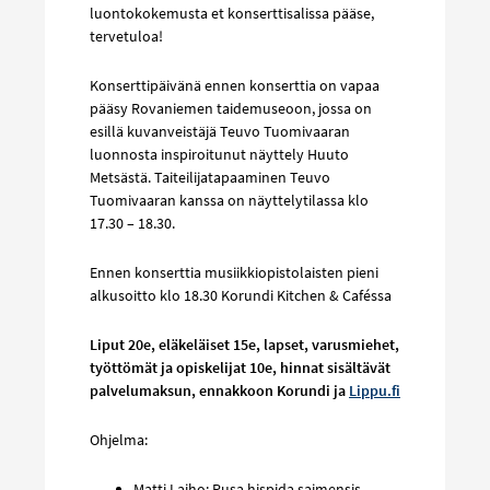
luontokokemusta et konserttisalissa pääse,
tervetuloa!
Konserttipäivänä ennen konserttia on vapaa
pääsy Rovaniemen taidemuseoon, jossa on
esillä kuvanveistäjä Teuvo Tuomivaaran
luonnosta inspiroitunut näyttely Huuto
Metsästä. Taiteilijatapaaminen Teuvo
Tuomivaaran kanssa on näyttelytilassa klo
17.30 – 18.30.
Ennen konserttia musiikkiopistolaisten pieni
alkusoitto klo 18.30 Korundi Kitchen & Caféssa
Liput 20e, eläkeläiset 15e, lapset, varusmiehet,
työttömät ja opiskelijat 10e, hinnat sisältävät
palvelumaksun, ennakkoon Korundi ja
Lippu.fi
Ohjelma:
Matti Laiho: Pusa hispida saimensis