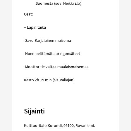
Suomesta (sov. Heikki Elo)
Osat:
– Lapin taika
-Savo-Karjalainen maisema
-Noen peittämät auringonsäteet
-Moottoritie valtaa maalaismaisemaa
Kesto 2h 15 min (sis. väliajan)
Sijainti
Kulttuuritalo Korundi
,
96100
,
Rovaniemi
.