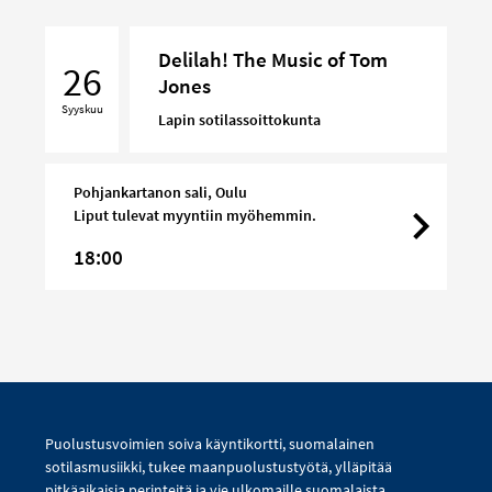
Delilah!
Delilah! The Music of Tom
The
26
Jones
Music
Syyskuu
of
Lapin sotilassoittokunta
Tom
Jones
Pohjankartanon sali, Oulu
Liput tulevat myyntiin myöhemmin.
18:00
Puolustusvoimien soiva käyntikortti, suomalainen
sotilasmusiikki, tukee maanpuolustustyötä, ylläpitää
pitkäaikaisia perinteitä ja vie ulkomaille suomalaista