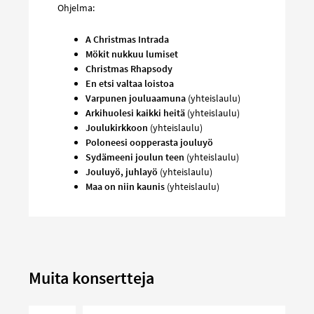
Ohjelma:
A Christmas Intrada
Mökit nukkuu lumiset
Christmas Rhapsody
En etsi valtaa loistoa
Varpunen jouluaamuna
(yhteislaulu)
Arkihuolesi kaikki heitä
(yhteislaulu)
Joulukirkkoon
(yhteislaulu)
Poloneesi oopperasta jouluyö
Sydämeeni joulun teen
(yhteislaulu)
Jouluyö, juhlayö
(yhteislaulu)
Maa on niin kaunis
(yhteislaulu)
Muita konsertteja
Varrella