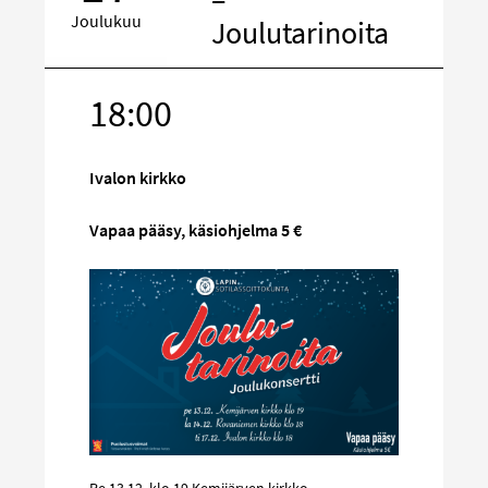
Joulukuu
Joulutarinoita
18:00
Kohde
sosiaalisess
mediassa
Ivalon kirkko
Vapaa pääsy, käsiohjelma 5 €
Pe 13.12. klo 19 Kemijärven kirkko