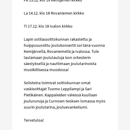
La 14.12. klo 18 Rovaniemen kirkko
Ti 17.12. klo 18 Ivalon kirkko
Lapin sotilassoittokunnan rakastettu ja
huippusuosittu joulukonsertti soi tänä vuonna
Kemijärvellä, Rovaniemellä ja Ivalossa. Tule
laulamaan joululauluja ison orkesterin
säestyksellä ja nauttimaan joulutarinoista
musiikillisessa muodossa!
Solisteina toimivat soittokunnan omat
vaskisoittajat Tuomo Leppilampi ja Sari
Pietikäinen. Kappaleiden väleissä kuullaan
joulurunoja ja Curnown teoksen lomassa myös
suurin joulutarina, jouluevankeliumi.
Tervetuloa!