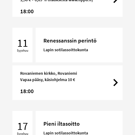
18:00
Renessanssin
perintö
11
Renessanssin perintö
Lapin sotilassoittokunta
Syyskuu
Rovaniemen kirkko, Rovaniemi
Vapaa pääsy, käsiohjelma 10 €
18:00
Pieni
iltasoitto
17
Pieni iltasoitto
Lapin sotilassoittokunta
Syyskuu