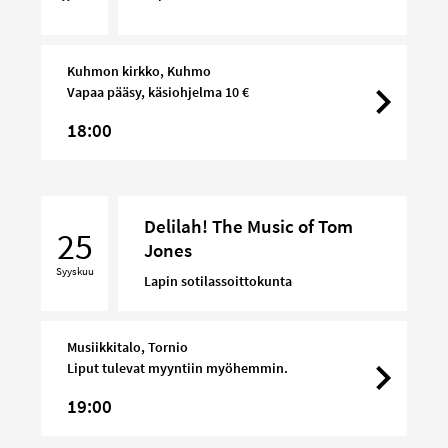
Kuhmon kirkko, Kuhmo
Vapaa pääsy, käsiohjelma 10 €
18:00
Delilah!
Delilah! The Music of Tom
The
25
Jones
Music
Syyskuu
of
Lapin sotilassoittokunta
Tom
Jones
Musiikkitalo, Tornio
Liput tulevat myyntiin myöhemmin.
19:00