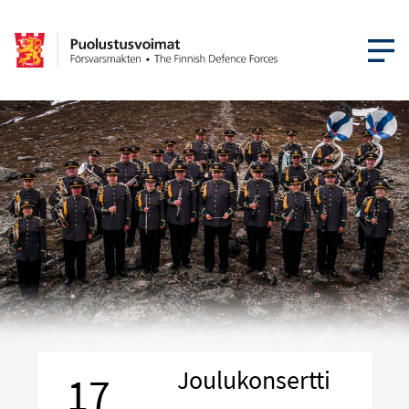
AVAA VA
Joulukonsertti
17
–