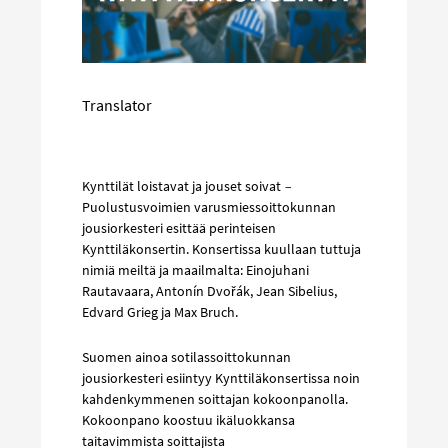
Translator
Kynttilät loistavat ja jouset soivat
–
Puolustusvoimien varusmiessoittokunnan
jousiorkesteri esittää perinteisen
Kynttiläkonsertin. Konsertissa kuullaan tuttuja
nimiä meiltä ja maailmalta: Einojuhani
Rautavaara, Antonín Dvořák, Jean Sibelius,
Edvard Grieg ja Max Bruch.
Suomen ainoa sotilassoittokunnan
jousiorkesteri esiintyy Kynttiläkonsertissa noin
kahdenkymmenen soittajan kokoonpanolla.
Kokoonpano koostuu ikäluokkansa
taitavimmista soittajista