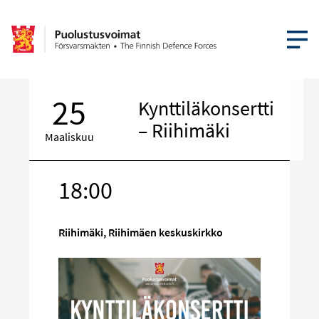
AVAA VA
25
Kynttiläkonsertti
– Riihimäki
Maaliskuu
18:00
Kohde
sosiaalisess
mediassa
Riihimäki, Riihimäen keskuskirkko