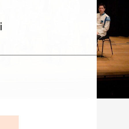
i
Kohde
sosiaalisessa
mediassa