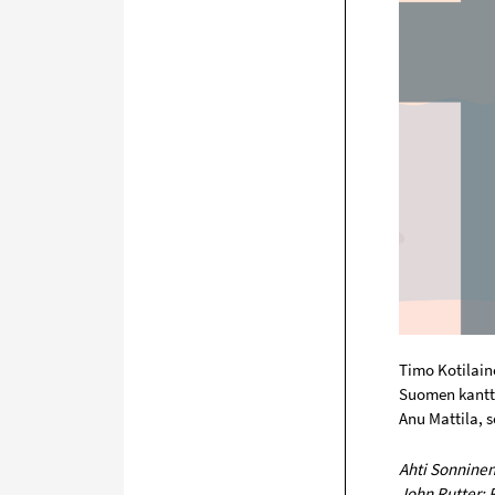
Timo Kotilain
Suomen kantto
Anu Mattila, 
Ahti Sonninen
J
ohn Rutter: