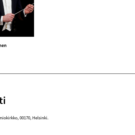
inen
ti
miokirkko
,
00170
,
Helsinki
.