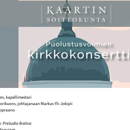
en, kapellimestari
rikuoro, johtajanaan Markus Yli-Jokipii
sopraano
: Preludio festivo
 Requiem