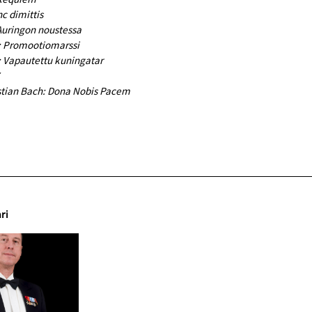
c dimittis
Auringon noustessa
s: Promootiomarssi
: Vapautettu kuningatar
tian Bach: Dona Nobis Pacem
ri