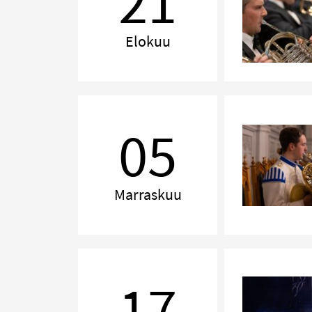
21
Elokuu
Rannikkosotilaskotiyhdistyksen
konsertti
05
Marraskuu
Juhlamarssi
isänmaalle
17