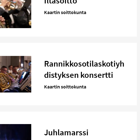
Iltasoitto
Kaartin soittokunta
Rannikkosotilaskotiyh
distyksen konsertti
Kaartin soittokunta
Juhlamarssi