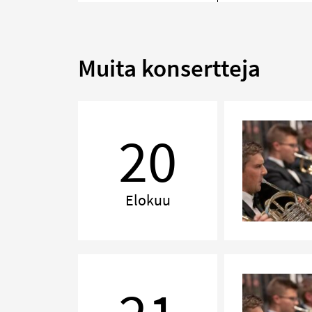
Muita konsertteja
Iltasoitto
20
Elokuu
Iltasoitto