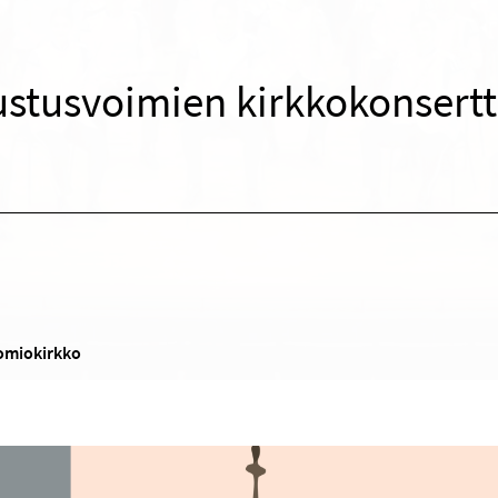
stusvoimien kirkkokonsertt
uomiokirkko