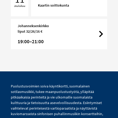
Kaartin soittokunta
Joulukuu
Johanneksenkirkko
liput 32/26/16 €
19:00–21:00
Puolustusvoimien soiva käyntikortti, suomalainen
sotilasmusiikki, tukee maanpuolustustyötä, ylläpitää
pitkäaikaisia perinteitä ja vie ulkomaille suomalaista
kulttuuria ja tietoisuutta asevelvollisuudesta. Esiintymiset
vaihtelevat perinteisestä vartioparaatista ja näyttävistä
kuviomarsseista sinfonisen puhallinmusiikin konsertteihin,