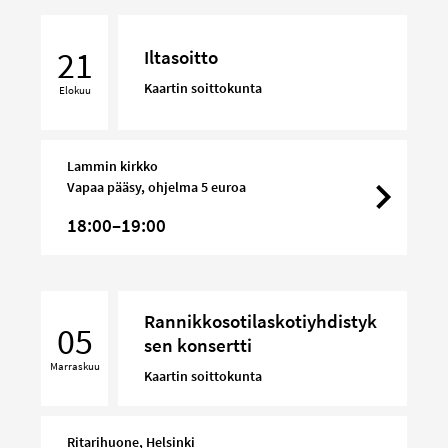
Iltasoitto
21
Iltasoitto
Kaartin soittokunta
Elokuu
Lammin kirkko
Vapaa pääsy, ohjelma 5 euroa
18:00–19:00
Rannikkosotilaskotiyhdistyksen
Rannikkosotilaskotiyhdistyk
konsertti
05
sen konsertti
Marraskuu
Kaartin soittokunta
Ritarihuone, Helsinki