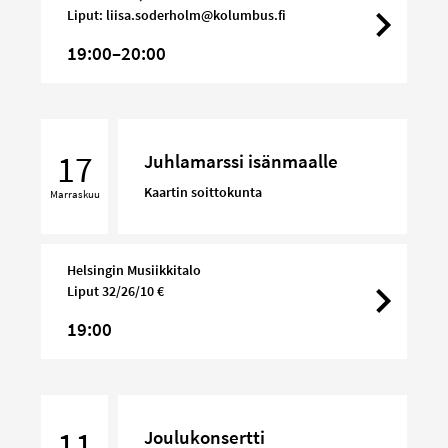
Liput: liisa.soderholm@kolumbus.fi
19:00–20:00
Juhlamarssi
isänmaalle
17
Juhlamarssi isänmaalle
Kaartin soittokunta
Marraskuu
Helsingin Musiikkitalo
Liput 32/26/10 €
19:00
Joulukonsertti
11
Joulukonsertti