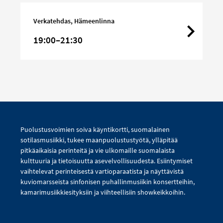
Big
Band:
Verkatehdas, Hämeenlinna
Pave!
19:00–21:30
Puolustusvoimien soiva käyntikortti, suomalainen
sotilasmusiikki, tukee maanpuolustustyötä, ylläpitää
pitkäaikaisia perinteitä ja vie ulkomaille suomalaista
kulttuuria ja tietoisuutta asevelvollisuudesta. Esiintymiset
vaihtelevat perinteisestä vartioparaatista ja näyttävistä
kuviomarsseista sinfonisen puhallinmusiikin konsertteihin,
kamarimusiikkiesityksiin ja viihteellisiin showkeikkoihin.