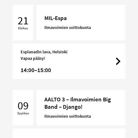
MIL-
Espa
21
MIL-Espa
Ilmavoimien soittokunta
Elokuu
Esplanadin lava, Helsinki
Vapaa pääsy!
14:00–15:00
AALTO
AALTO 3 – Ilmavoimien Big
3
09
Band – Django!
–
Syyskuu
Ilmavoimien
Ilmavoimien soittokunta
Big
Band
–