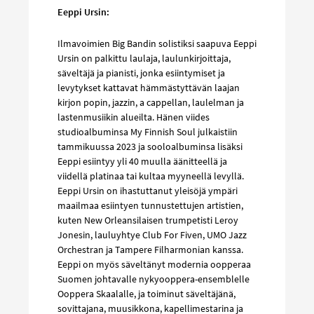
Eeppi Ursin:
Ilmavoimien Big Bandin solistiksi saapuva Eeppi
Ursin on palkittu laulaja, laulunkirjoittaja,
säveltäjä ja pianisti, jonka esiintymiset ja
levytykset kattavat hämmästyttävän laajan
kirjon popin, jazzin, a cappellan, laulelman ja
lastenmusiikin alueilta. Hänen viides
studioalbuminsa My Finnish Soul julkaistiin
tammikuussa 2023 ja sooloalbuminsa lisäksi
Eeppi esiintyy yli 40 muulla äänitteellä ja
viidellä platinaa tai kultaa myyneellä levyllä.
Eeppi Ursin on ihastuttanut yleisöjä ympäri
maailmaa esiintyen tunnustettujen artistien,
kuten New Orleansilaisen trumpetisti Leroy
Jonesin, lauluyhtye Club For Fiven, UMO Jazz
Orchestran ja Tampere Filharmonian kanssa.
Eeppi on myös säveltänyt modernia oopperaa
Suomen johtavalle nykyooppera-ensemblelle
Ooppera Skaalalle, ja toiminut säveltäjänä,
sovittajana, muusikkona, kapellimestarina ja