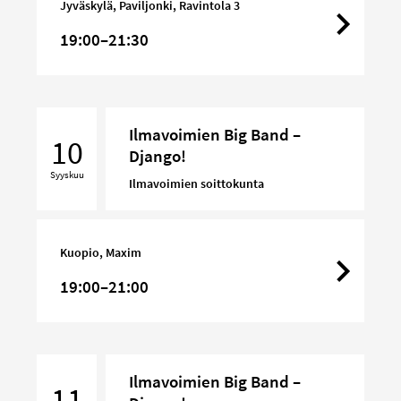
Jyväskylä, Paviljonki, Ravintola 3
Django!
19:00–21:30
Ilmavoimien
Ilmavoimien Big Band –
Big
10
Django!
Band
Syyskuu
–
Ilmavoimien soittokunta
Django!
Kuopio, Maxim
19:00–21:00
Ilmavoimien
Ilmavoimien Big Band –
Big
11