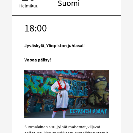
Suomi
Helmikuu
18:00
Kohde
sosiaalisess
mediassa
Jyväskylä, Yliopiston juhlasali
Vapaa pääsy!
Suomalainen sisu, jylhät maisemat, viljavat