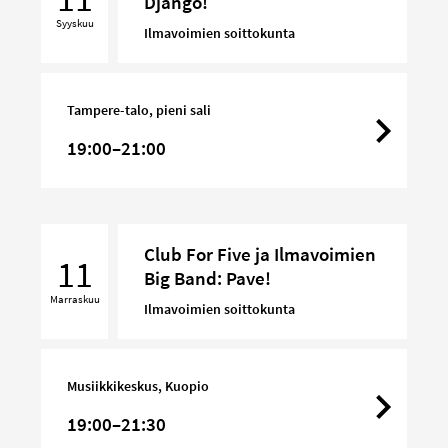
Django!
Band
Syyskuu
–
Ilmavoimien soittokunta
Django!
Tampere-talo, pieni sali
19:00–21:00
Club
Club For Five ja Ilmavoimien
For
11
Big Band: Pave!
Five
Marraskuu
ja
Ilmavoimien soittokunta
Ilmavoimien
Big
Band:
Musiikkikeskus, Kuopio
Pave!
19:00–21:30