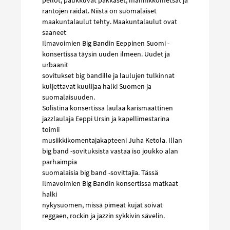
pellot, paukkuvat pakkaset, männikkömetsät ja
rantojen raidat. Niistä on suomalaiset
maakuntalaulut tehty. Maakuntalaulut ovat
saaneet
Ilmavoimien Big Bandin Eeppinen Suomi -
konsertissa täysin uuden ilmeen. Uudet ja
urbaanit
sovitukset big bandille ja laulujen tulkinnat
kuljettavat kuulijaa halki Suomen ja
suomalaisuuden.
Solistina konsertissa laulaa karismaattinen
jazzlaulaja Eeppi Ursin ja kapellimestarina
toimii
musiikkikomentajakapteeni Juha Ketola. Illan
big band -sovituksista vastaa iso joukko alan
parhaimpia
suomalaisia big band -sovittajia. Tässä
Ilmavoimien Big Bandin konsertissa matkaat
halki
nykysuomen, missä pimeät kujat soivat
reggaen, rockin ja jazzin sykkivin sävelin.