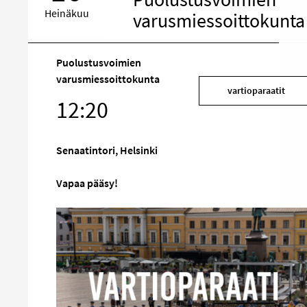
Heinäkuu
varusmiessoittokunta
Puolustusvoimien
varusmiessoittokunta
Kohde
vartioparaatit
sosiaalisessa
12:20
mediassa
Senaatintori, Helsinki
Vapaa pääsy!