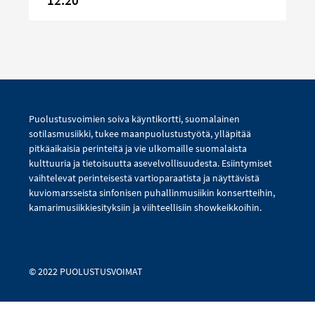
12:20
Puolustusvoimien soiva käyntikortti, suomalainen
sotilasmusiikki, tukee maanpuolustustyötä, ylläpitää
pitkäaikaisia perinteitä ja vie ulkomaille suomalaista
kulttuuria ja tietoisuutta asevelvollisuudesta. Esiintymiset
vaihtelevat perinteisestä vartioparaatista ja näyttävistä
kuviomarsseista sinfonisen puhallinmusiikin konsertteihin,
kamarimusiikkiesityksiin ja viihteellisiin showkeikkoihin.
© 2022 PUOLUSTUSVOIMAT