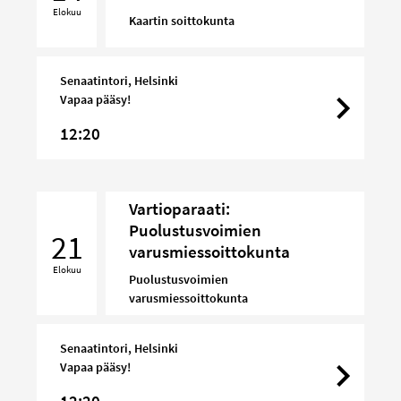
Elokuu
Kaartin soittokunta
Senaatintori, Helsinki
Vapaa pääsy!
12:20
Vartioparaati:
Vartioparaati:
Puolustusvoimien
Puolustusvoimien
21
varusmiessoittokunta
varusmiessoittokunta
Elokuu
Puolustusvoimien
varusmiessoittokunta
Senaatintori, Helsinki
Vapaa pääsy!