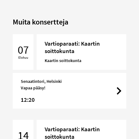
Muita konsertteja
Vartioparaati:
Vartioparaati: Kaartin
Kaartin
07
soittokunta
soittokunta
Elokuu
Kaartin soittokunta
Senaatintori, Helsinki
Vapaa pääsy!
12:20
Vartioparaati:
Vartioparaati: Kaartin
Kaartin
14
soittokunta
soittokunta