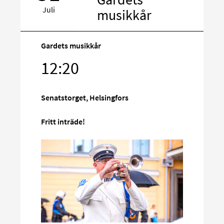
Juli
musikkår
Gardets musikkår
Rikta
12:20
in
på
Senatstorget, Helsingfors
sociala
media
Fritt inträde!