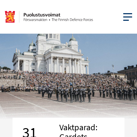
ÖPPNA ME
Vaktparad:
31
Gardets