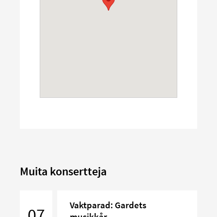
Muita konsertteja
Vaktparad:
Vaktparad: Gardets
Gardets
07
musikkår