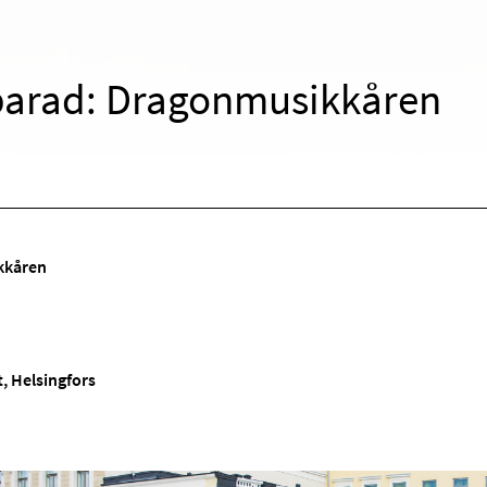
parad: Dragonmusikkåren
kkåren
, Helsingfors
!