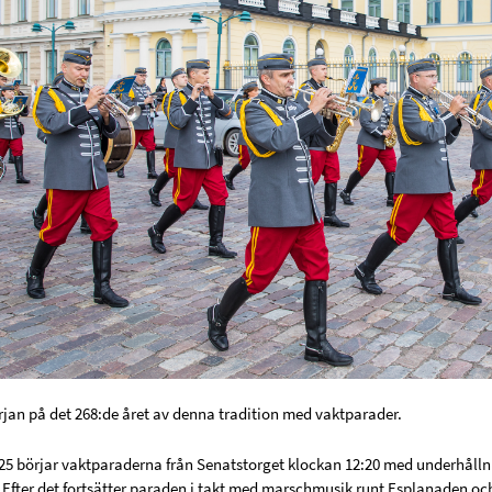
rjan på det 268:de året av denna tradition med vaktparader.
 börjar vaktparaderna från Senatstorget klockan 12:20 med underhåll
 Efter det fortsätter paraden i takt med marschmusik runt Esplanaden och