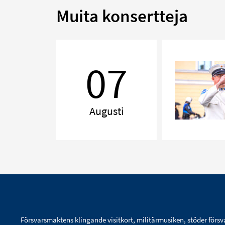
Muita konsertteja
Vaktparad:
Gardets
07
musikkår
Augusti
Försvarsmaktens klingande visitkort, militärmusiken, stöder försv