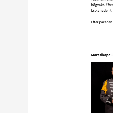
högvakt. Efte
Esplanaden til
Efter paraden
Marssikapell