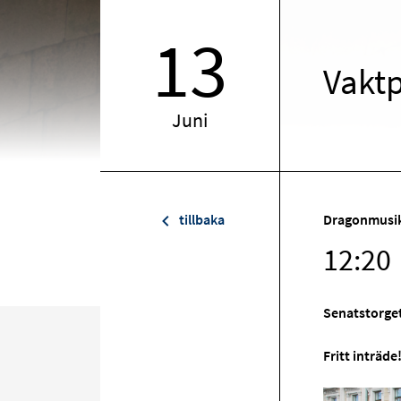
13
Vakt
Juni
tillbaka
Dragonmusi
12:20
Senatstorget
Fritt inträde