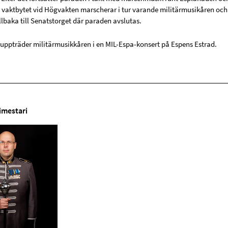
r vaktbytet vid Högvakten marscherar i tur varande militärmusikåren oc
lbaka till Senatstorget där paraden avslutas.
 uppträder militärmusikkåren i en MIL-Espa-konsert på Espens Estrad.
imestari