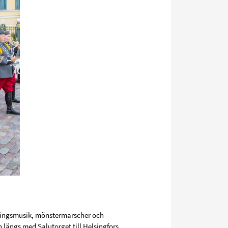
ningsmusik, mönstermarscher och
 längs med Salutorget till Helsingfors