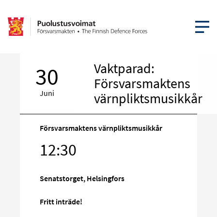
ÖPPNA ME
Vaktparad:
30
Försvarsmaktens
Juni
värnpliktsmusikkår
Försvarsmaktens värnpliktsmusikkår
Rikta
12:30
in
på
Senatstorget, Helsingfors
sociala
media
Fritt inträde!