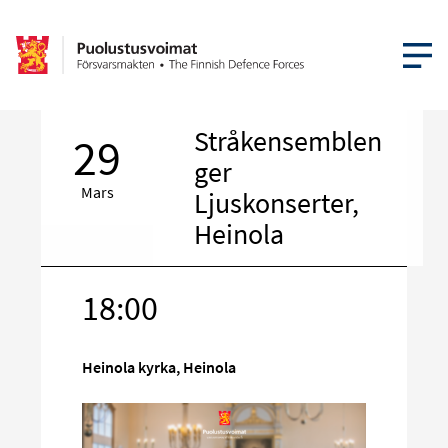
ÖPPNA ME
Stråkensemblen
29
ger
Mars
Ljuskonserter,
Heinola
18:00
Rikta
in
på
Heinola kyrka, Heinola
sociala
media