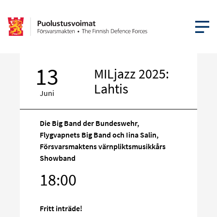
ÖPPNA ME
13
MILjazz 2025:
Lahtis
Juni
Die Big Band der Bundeswehr,
Flygvapnets Big Band och Iina Salin,
Försvarsmaktens värnpliktsmusikkårs
Rikta
Showband
in
18:00
på
sociala
media
Fritt inträde!