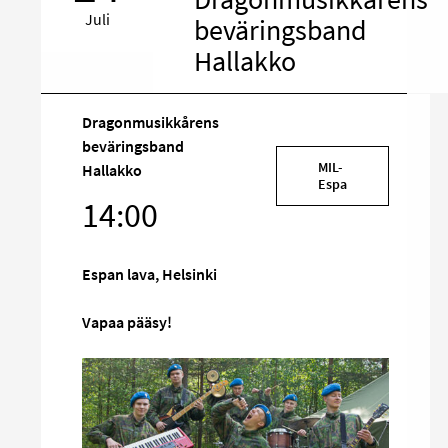
Juli
beväringsband
Hallakko
Dragonmusikkårens
beväringsband
Rikta
MIL-
Hallakko
in
Espa
14:00
på
sociala
media
Espan lava, Helsinki
Vapaa pääsy!