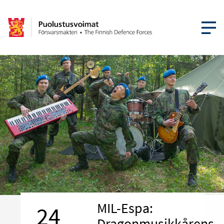
ÖPPNA ME
MIL-Espa:
24
Dragonmusikkårens