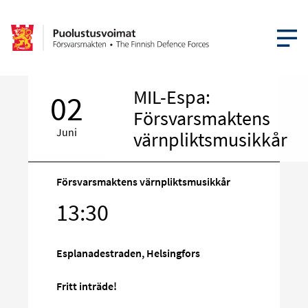
ÖPPNA ME
MIL-Espa:
02
Försvarsmaktens
Juni
värnpliktsmusikkår
Försvarsmaktens värnpliktsmusikkår
Rikta
13:30
in
på
Esplanadestraden, Helsingfors
sociala
media
Fritt inträde!