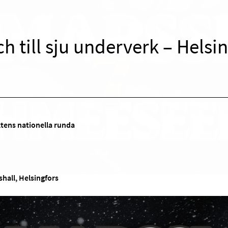
h till sju underverk – Helsi
tens nationella runda
shall, Helsingfors