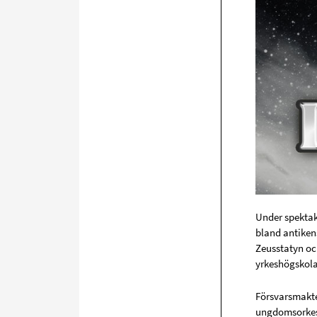
Under spektak
bland antikens
Zeusstatyn oc
yrkeshögskola
Försvarsmakten
ungdomsorkest