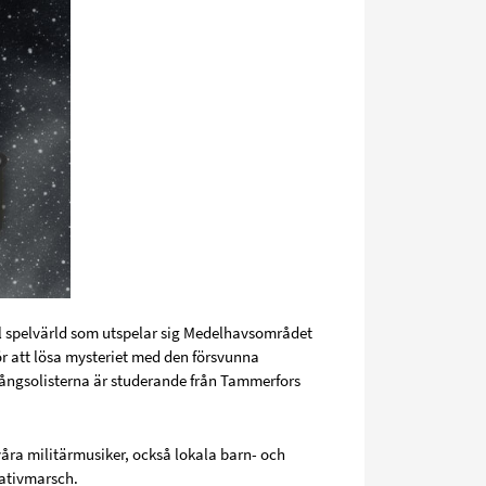
ll spelvärld som utspelar sig Medelhavsområdet
ör att lösa mysteriet med den försvunna
sångsolisterna är studerande från Tammerfors
våra militärmusiker, också lokala barn- och
rativmarsch.