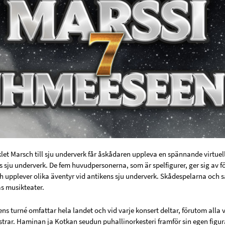
let Marsch till sju underverk får åskådaren uppleva en spännande virtue
 sju underverk. De fem huvudpersonerna, som är spelfigurer, ger sig av f
h upplever olika äventyr vid antikens sju underverk. Skådespelarna och 
s musikteater.
s turné omfattar hela landet och vid varje konsert deltar, förutom alla 
rar. Haminan ja Kotkan seudun puhallinorkesteri framför sin egen figu