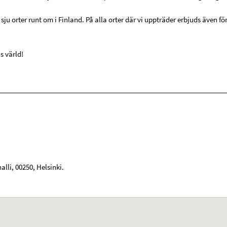
sju orter runt om i Finland. På alla orter där vi uppträder erbjuds även fö
s värld!
alli
,
00250
,
Helsinki
.