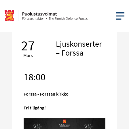
ÖPPNA ME
27
Ljuskonserter
– Forssa
Mars
18:00
Rikta
in
på
Forssa - Forssan kirkko
sociala
media
Fri tillgång!