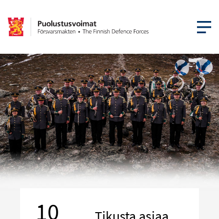
ÖPPNA ME
10
Tikusta asiaa