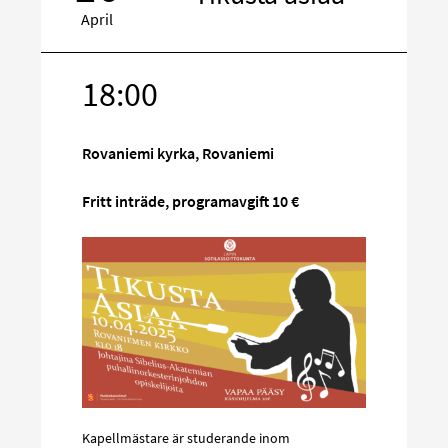
April
18:00
Rikta
in
på
Rovaniemi kyrka, Rovaniemi
sociala
media
Fritt inträde, programavgift 10 €
Kapellmästare är studerande inom