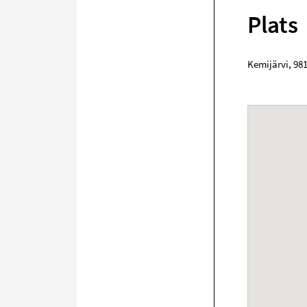
Plats
Kemijärvi
,
98