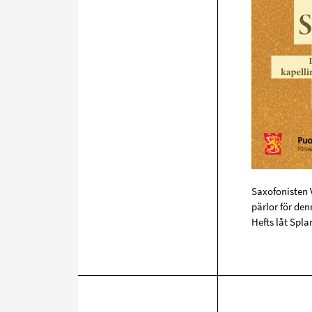
Saxofonisten V
pärlor för de
Hefts låt Spl