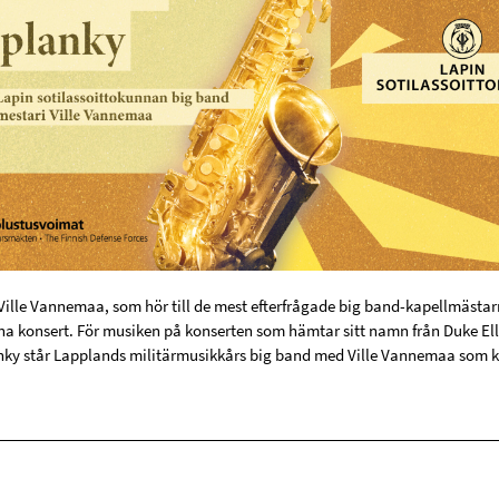
ille Vannemaa, som hör till de mest efterfrågade big band-kapellmästarna
nna konsert. För musiken på konserten som hämtar sitt namn från Duke E
anky står Lapplands militärmusikkårs big band med Ville Vannemaa som 