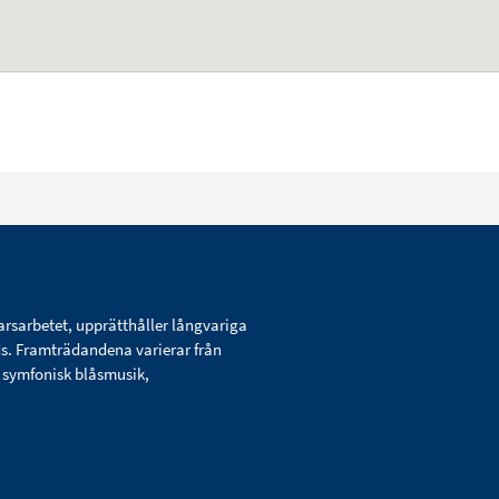
arsarbetet, upprätthåller långvariga
ds. Framträdandena varierar från
d symfonisk blåsmusik,