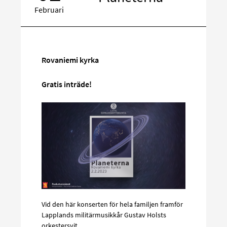
Februari
Rikta
in
Rovaniemi kyrka
på
sociala
Gratis inträde!
media
Vid den här konserten för hela familjen framför
Lapplands militärmusikkår Gustav Holsts
orkestersvit