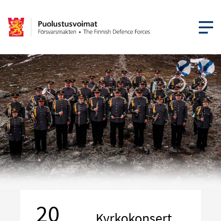
ÖPPNA ME
20
Kyrkokonsert