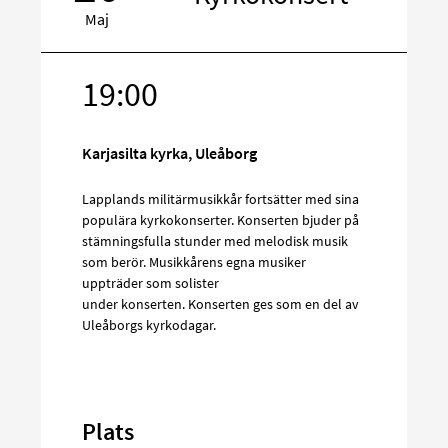
Maj
19:00
Rikta
in
på
Karjasilta kyrka, Uleåborg
sociala
media
Lapplands militärmusikkår fortsätter med sina
populära kyrkokonserter. Konserten bjuder på
stämningsfulla stunder med melodisk musik
som berör. Musikkårens egna musiker
uppträder som solister
under konserten. Konserten ges som en del av
Uleåborgs kyrkodagar.
Plats