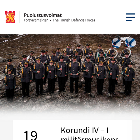
ÖPPNA ME
Korundi IV – I
19
militärmusikens