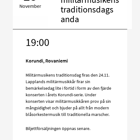
November
traditionsdags
anda
19:00
Rikta
in
på
Korundi, Rovaniemi
sociala
media
Militärmusikens traditionsdag firas den 24.11.
Lapplands militärmusikkår firar sin
bemärkelsedag lite i förtid i form av den fjärde
konserten i årets Korundi-serie. Under
konserten visar militärmusikkåren prov på sin
mångsidighet och bjuder på allt från modern
blåsorkestermusik till traditionella marscher.
Biljettförsäljningen öppnas senare.